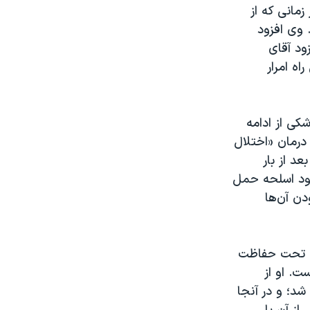
مانی که از
 وی افزود
زود آقای
ه امرار
کی از ادامه
رمان «اختلال
د از بار
خود اسلحه حمل
دن آن‌ها
ه تحت حفاظت
. او از
شد؛ و در آنجا