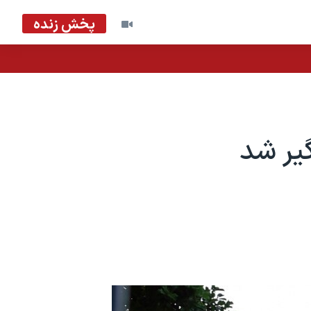
پخش زنده
یر شد