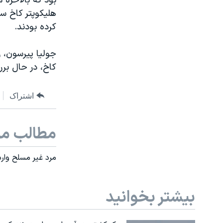
بود که بالاخره م
هلیکوپتر کاخ سف
کرده بودند.
جولیا پیرسون،
کاخ، در حال برر
اشتراک
مطالب مر
مرد غیر مسلح وار
بیشتر بخوانید