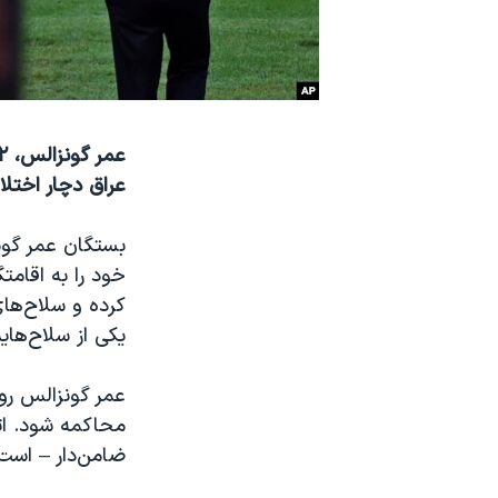
نرگس محمدی برنده جایزه نوبل صلح
همایش محافظه‌کاران آمریکا «سی‌پک»
صفحه‌های ویژه
سفر پرزیدنت ترامپ به چین
عراق دچار اختلا
بستگان عمر گون
خود را به اقام
کرده و سلاح‌های
یکی از سلاح‌های
عمر گونزالس رو
محاکمه شود. ات
ضامن‌دار – است