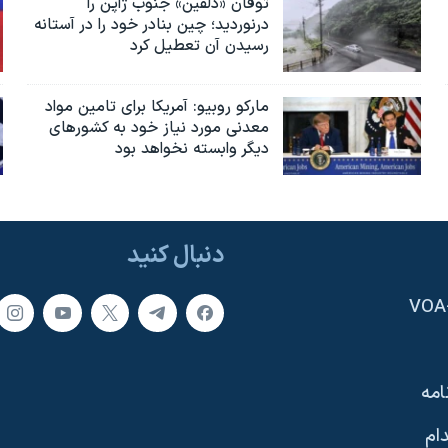
توفان «دلفین» جنوب ژاپن را
درنوردید؛ چین بنادر خود را در آستانه
رسیدن آن تعطیل کرد
مارکو روبیو: آمریکا برای تامین مواد
معدنی مورد نیاز خود به کشورهای
دیگر وابسته نخواهد بود
دنبال کنید
امه
ام