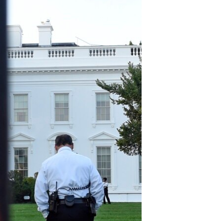
مستندها
فرهنگ و زندگی
حقوق شهروندی
انتخابات ریاست جمهوری آمریکا ۲۰۲۴
اقتصادی
حمله جمهوری اسلامی به اسرائیل
رمز مهسا
علم و فناوری
اسرائیل در جنگ
ورزش زنان در ایران
گالری عکس
اعتراضات زن، زندگی، آزادی
آرشیو پخش زنده
مجموعه مستندهای دادخواهی
تریبونال مردمی آبان ۹۸
دادگاه حمید نوری
چهل سال گروگان‌گیری
قانون شفافیت دارائی کادر رهبری ایران
اعتراضات مردمی آبان ۹۸
اسرائیل در جنگ