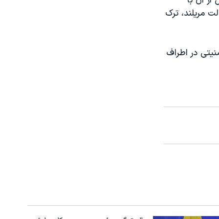
از آن با
ت مریلند، ترک
یتی در اطراف