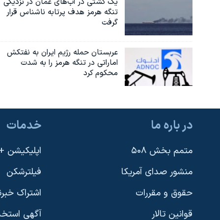
یک کشتی در آب‌های عمان در نزدیکی
تنگه هرمز هدف پرتابه ناشناس قرار
گرفت
عربستان حمله رژیم ایران به نفتکش
اماراتی در تنگه هرمز را به‌ شدت
محکوم کرد
در باره ما
خدمات
متمم بخش ۵۰۸
اپلیکیشن +VOA
منشور صدای آمریکا
فیلترشکن
حقوق و مقررات
اشتراک خبرن
قوانین تالار
آگهی استخد