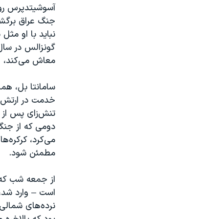
آسوشیتدپرس روز
جنگ عراق برگشت،
نباید با او مثل 
گونزالس در سال‌
معاش می‌کند، و
سامانتا بل، همس
خدمت در ارتش م
تنش‌زای پس از 
دومی که از جنگ
می‌کرد، کرکره‌ها
مطمئن شود.
از جمعه شب که
است – وارد شد،
نرده‌های شمالی 