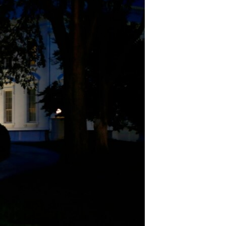
مستندها
فرهنگ و زندگی
حقوق شهروندی
انتخابات ریاست جمهوری آمریکا ۲۰۲۴
اقتصادی
حمله جمهوری اسلامی به اسرائیل
رمز مهسا
علم و فناوری
اسرائیل در جنگ
ورزش زنان در ایران
گالری عکس
اعتراضات زن، زندگی، آزادی
آرشیو پخش زنده
مجموعه مستندهای دادخواهی
تریبونال مردمی آبان ۹۸
دادگاه حمید نوری
چهل سال گروگان‌گیری
قانون شفافیت دارائی کادر رهبری ایران
اعتراضات مردمی آبان ۹۸
اسرائیل در جنگ