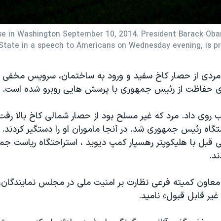
se in Washington September 10, 2014. President Barack Obam
 State in a speech to Americans on Wednesday evening, is pre
ن مردی از حصار کاخ سفید و ورود به ساختمان، سرویس مخفی آم
ای حفاظت از رئیس جمهوری با پرسش هایی روبرو شده است.
روی داد. مرد که غیر مسلح بود از حصار شمالی کاخ بالا رف
متگاه رئیس جمهوری شد. در آنجا ماموران او را دستگیر کردند. آ
 قبل با هلیکوپتر رهسپار کمپ دیوید ، استراحتگاه ریاست جمه
ند.
عاون کمیته فرعی نظارت بر امنیت ملی در مجلس نمایندگان،
 غیر قابل قبول» نامید.