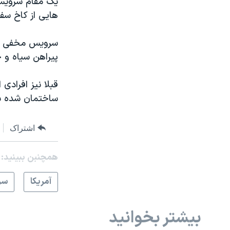
یک مقام سرویس
هایی از کاخ سف
پیراهن سیاه و ج
قبلا نیز افرادی 
ساختمان شده ب
اشتراک
همچنبن ببینید:
آمريکا
سر
بیشتر بخوانید