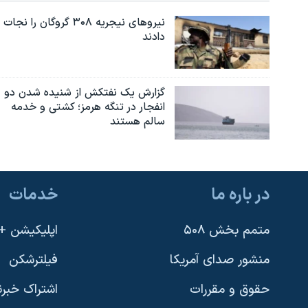
نیروهای نیجریه‌ ۳۰۸ گروگان را نجات
دادند
گزارش یک نفتکش از شنیده شدن دو
انفجار در تنگه هرمز؛ کشتی و خدمه
سالم هستند
در باره ما
خدمات
متمم بخش ۵۰۸
اپلیکیشن +VOA
منشور صدای آمریکا
فیلترشکن
حقوق و مقررات
اشتراک خبرن