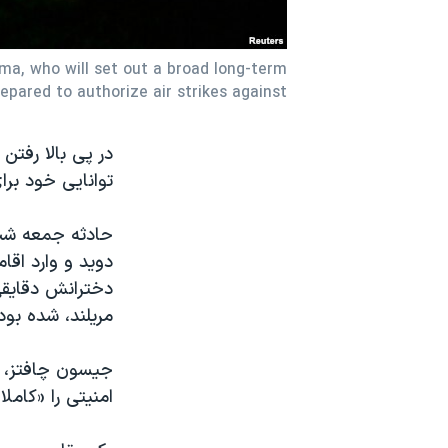
نرگس محمدی برنده جایزه نوبل صلح
همایش محافظه‌کاران آمریکا «سی‌پک»
a, who will set out a broad long-term
pared to authorize air strikes against
صفحه‌های ویژه
سفر پرزیدنت ترامپ به چین
در پی بالا رفت
توانایی خود بر
حادثه جمعه شب 
دوید و وارد اقا
دخترانش دقایقی
مریلند، شده بود
جیسون چافتز، م
امنیتی را «کاملا