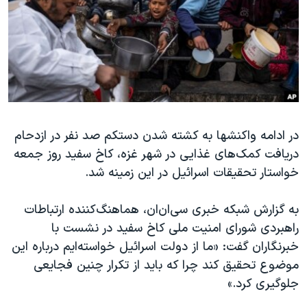
دنبال کنید
مستندها
فرهنگ و زندگی
حقوق شهروندی
انتخابات ریاست جمهوری آمریکا ۲۰۲۴
اقتصادی
حمله جمهوری اسلامی به اسرائیل
رمز مهسا
علم و فناوری
زبانهای مختلف
اسرائیل در جنگ
ورزش زنان در ایران
در ادامه واکنشها به کشته شدن دستکم صد نفر در ازدحام
گالری عکس
اعتراضات زن، زندگی، آزادی
دریافت کمک‌های غذایی در شهر غزه، کاخ سفید روز جمعه
آرشیو پخش زنده
مجموعه مستندهای دادخواهی
خواستار تحقیقات اسرائیل در این زمینه شد.
تریبونال مردمی آبان ۹۸
به گزارش شبکه خبری سی‌ان‌ان، هماهنگ‌کننده ارتباطات
دادگاه حمید نوری
راهبردی شورای امنیت ملی کاخ سفید در نشست با
چهل سال گروگان‌گیری
خبرنگاران گفت: «ما از دولت اسرائیل خواسته‌ایم درباره این
قانون شفافیت دارائی کادر رهبری ایران
موضوع تحقیق کند چرا که باید از تکرار چنین فجایعی
جلوگیری کرد.»
اعتراضات مردمی آبان ۹۸