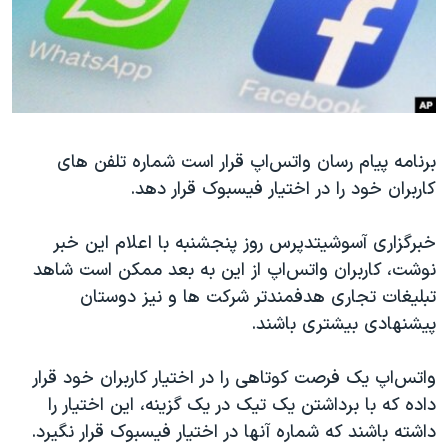
دنبال کنید
مستندها
فرهنگ و زندگی
حقوق شهروندی
انتخابات ریاست جمهوری آمریکا ۲۰۲۴
اقتصادی
حمله جمهوری اسلامی به اسرائیل
رمز مهسا
علم و فناوری
زبانهای مختلف
برنامه پیام رسان واتس‌اپ قرار است شماره تلفن های
اسرائیل در جنگ
ورزش زنان در ایران
کاربران خود را در اختیار فیسبوک قرار دهد.
گالری عکس
اعتراضات زن، زندگی، آزادی
آرشیو پخش زنده
مجموعه مستندهای دادخواهی
خبرگزاری آسوشیتدپرس روز پنجشنبه با اعلام این خبر
نوشت، کاربران واتس‌اپ از این به بعد ممکن است شاهد
تریبونال مردمی آبان ۹۸
تبلیغات تجاری هدفمندتر شرکت ها و نیز دوستان
دادگاه حمید نوری
پیشنهادی بیشتری باشند.
چهل سال گروگان‌گیری
واتس‌اپ یک فرصت کوتاهی را در اختیار کاربران خود قرار
قانون شفافیت دارائی کادر رهبری ایران
داده که با برداشتن یک تیک در یک گزینه، این اختیار را
اعتراضات مردمی آبان ۹۸
داشته باشند که شماره آنها در اختیار فیسبوک قرار نگیرد.