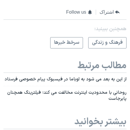
اسرائیل در جنگ
نرگس محمدی برنده جایزه نوبل صلح
اشتراک
Follow us
همایش محافظه‌کاران آمریکا «سی‌پک»
همچنبن ببینید:
صفحه‌های ویژه
فرهنگ و زندگی
سرخط خبرها
سفر پرزیدنت ترامپ به چین
مطالب مرتبط
از این به بعد می شود به اوباما در فیسبوک پیام خصوصی فرستاد
روحانی با محدودیت اینترنت مخالفت می کند؛ فیلترینگ همچنان
پابرجاست
بیشتر بخوانید