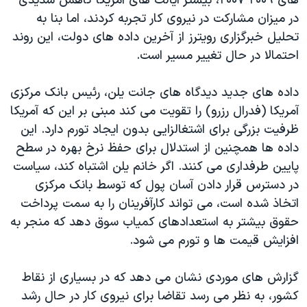
های ۲۰۰۹-۲۰۰۷، بيشتر ايالت های آمريکا کاهش شديدی
اسرائیل در جنگ
در ميزان مشارکت در نيروی کار تجربه کردند، اما بنا به
نرگس محمدی برنده جایزه نوبل صلح
تحليل خبرگزاری رويترز از آخرين داده های دولت، اين روند
همایش محافظه‌کاران آمریکا «سی‌پک»
احتمالا در حال تغيير مسير است.
صفحه‌های ویژه
داده های جديد ديدگاه های جانت يلن، رئيس بانک مرکزی
سفر پرزیدنت ترامپ به چین
آمريکا (فدرال رزرو) را تقویت می کند مبنی بر اين که آمریکا
ظرفيت بزرگی برای اشتغالزايی بدون ایجاد تورم دارد. اين
داده ها همچنين از استدلال برای حفظ نرخ بهره در سطح
پایین طرفداری می کنند. اگر خانم يلن اشتباه کند، سياست
در دسترس قرار دادن آسان پول که توسط بانک مرکزی
اتخاذ شده است، می تواند کارآفرينان را به سمت پرداخت
حقوق بيشتر به استعدادهای کمياب سوق دهد که منجر به
افزايش قيمت ها و تورم می شود.
گزارش های موردی نشان می دهد که در بسیاری از نقاط
کشور، به نظر می رسد تقاضا برای نیروی کار در حال رشد