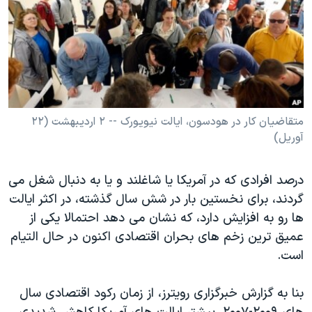
دنبال کنید
مستندها
فرهنگ و زندگی
حقوق شهروندی
انتخابات ریاست جمهوری آمریکا ۲۰۲۴
اقتصادی
حمله جمهوری اسلامی به اسرائیل
رمز مهسا
علم و فناوری
زبانهای مختلف
اسرائیل در جنگ
ورزش زنان در ایران
متقاضيان کار در هودسون، ايالت نيويورک -- ۲ ارديبهشت (۲۲
آوريل)
گالری عکس
اعتراضات زن، زندگی، آزادی
آرشیو پخش زنده
مجموعه مستندهای دادخواهی
درصد افرادی که در آمريکا يا شاغلند و يا به دنبال شغل می
تریبونال مردمی آبان ۹۸
گردند، برای نخستين بار در شش سال گذشته، در اکثر ايالت
دادگاه حمید نوری
ها رو به افزايش دارد، که نشان می دهد احتمالا يکی از
عميق ترين زخم های بحران اقتصادی اکنون در حال التيام
چهل سال گروگان‌گیری
است.
قانون شفافیت دارائی کادر رهبری ایران
اعتراضات مردمی آبان ۹۸
بنا به گزارش خبرگزاری رويترز، از زمان رکود اقتصادی سال