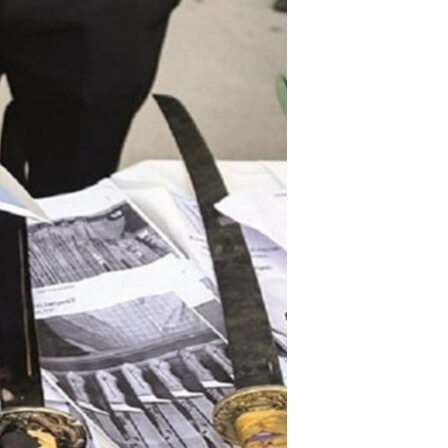
مستندها
فرهنگ و زندگی
حقوق شهروندی
انتخابات ریاست جمهوری آمریکا ۲۰۲۴
اقتصادی
حمله جمهوری اسلامی به اسرائیل
رمز مهسا
علم و فناوری
اسرائیل در جنگ
ورزش زنان در ایران
گالری عکس
اعتراضات زن، زندگی، آزادی
آرشیو پخش زنده
مجموعه مستندهای دادخواهی
تریبونال مردمی آبان ۹۸
دادگاه حمید نوری
چهل سال گروگان‌گیری
قانون شفافیت دارائی کادر رهبری ایران
اعتراضات مردمی آبان ۹۸
اسرائیل در جنگ