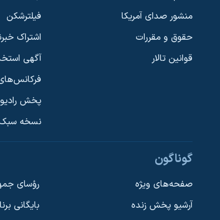
منشور صدای آمریکا
فیلترشکن
حقوق و مقررات
اشتراک خبرن
قوانین تالار
آگهی استخد
فرکانس‌های 
پخش رادیو
یادگیری زبان انگلیسی
نسخه سبک 
دنبال کنید
گوناگون
صفحه‌های ویژه
رؤسای جمهو
آرشیو پخش زنده
بایگانی برن
زبانهای مختلف