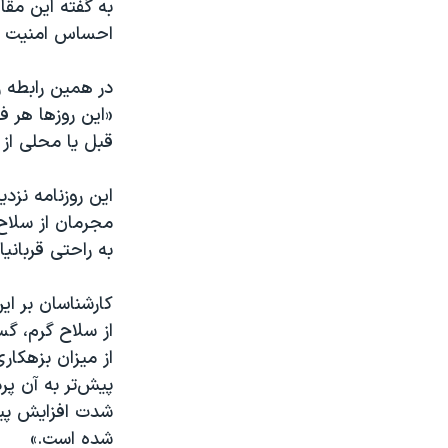
به گفته این مقا
احساس امنیت ن
در همین رابطه ر
«این روز‌ها هر 
قبل یا محلی از 
این روزنامه نزد
مجرمان از سلاح گ
به راحتی قربانی
کارشناسان بر ای
از سلاح گرم، گ
از میزان بزهکا
پیش‌تر به آن پر
شدت افزایش پید
شده است.»