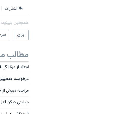
اشتراک
همچنبن ببینید:
ايران
سرخ
مطالب مر
انتقاد از دوگانگی 
درخواست تعطیلی ز
مراجعه «بیش از ۲۸ هزار زن» به پزشکی قانونی تهران در هشت ماه گذشته
جنایتی دیگر؛ قتل ۱۲ نفر که مقامات دلیل آن را «اختلاف خانوادگی» دانسته
فرزندکشی در تبریز