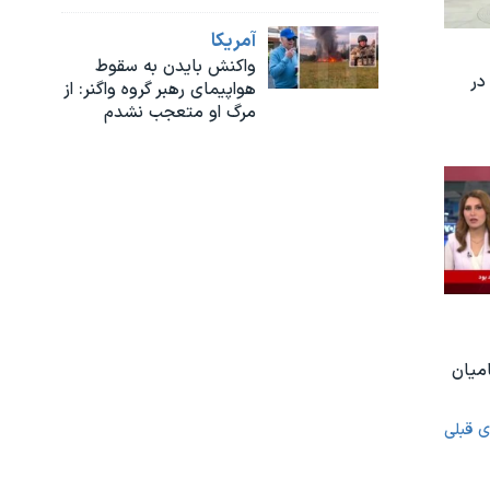
آمريکا
واکنش بایدن به سقوط
در
هواپیمای رهبر گروه واگنر: از
مرگ او متعجب نشدم
امیان
ی قبلی