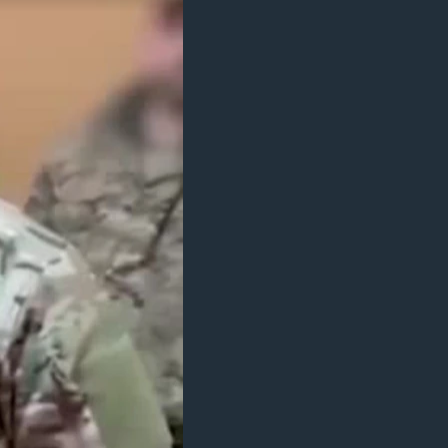
مستندها
فرهنگ و زندگی
حقوق شهروندی
انتخابات ریاست جمهوری آمریکا ۲۰۲۴
اقتصادی
حمله جمهوری اسلامی به اسرائیل
رمز مهسا
علم و فناوری
اسرائیل در جنگ
ورزش زنان در ایران
گالری عکس
اعتراضات زن، زندگی، آزادی
آرشیو پخش زنده
مجموعه مستندهای دادخواهی
تریبونال مردمی آبان ۹۸
دادگاه حمید نوری
چهل سال گروگان‌گیری
قانون شفافیت دارائی کادر رهبری ایران
اعتراضات مردمی آبان ۹۸
اسرائیل در جنگ