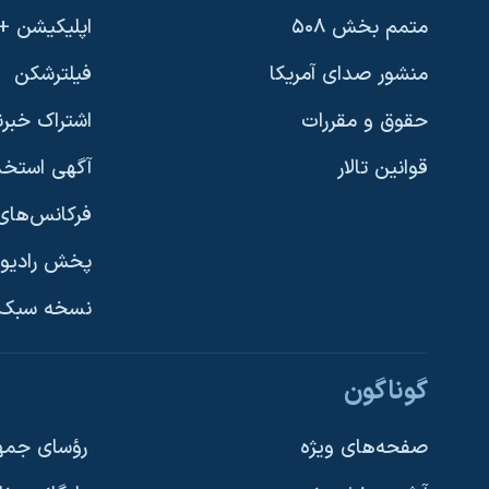
متمم بخش ۵۰۸
اپلیکیشن +VOA
منشور صدای آمریکا
فیلترشکن
حقوق و مقررات
اشتراک خبرن
قوانین تالار
آگهی استخد
فرکانس‌های 
پخش رادیو
یادگیری زبان انگلیسی
نسخه سبک 
دنبال کنید
گوناگون
صفحه‌های ویژه
رؤسای جمهو