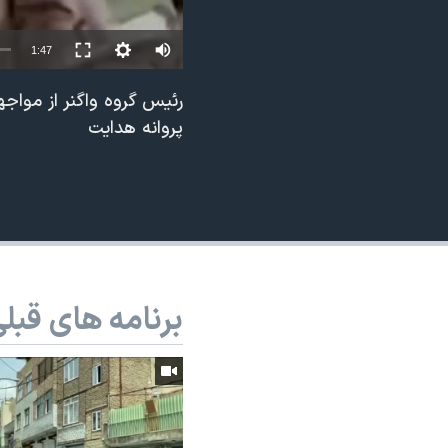
نرگس محمدی برنده جایزه نوبل صلح
1:47
همایش محافظه‌کاران آمریکا «سی‌پک»
صفحه‌های ویژه
رئیس گروه واگنر از مواج
پروانه هدایت
سفر پرزیدنت ترامپ به چین
برنامه های قبل