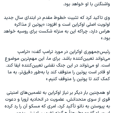
اسرائیل در جنگ
واشنگتن با او خواهد بود.
نرگس محمدی برنده جایزه نوبل صلح
وی تاکید کرد که تثبیت خطوط مقدم در ابتدای سال جدید
همایش محافظه‌کاران آمریکا «سی‌پک»
اولویت اصلی اوکراین است و افزود: «پوتین از مذاکره
صفحه‌های ویژه
هراس دارد، چراکه این به منزله شکست برای روسیه خواهد
بود.»
سفر پرزیدنت ترامپ به چین
رئیس‌جمهوری اوکراین در مورد ترامپ گفت: «ترامپ
می‌تواند تعیین‌کننده باشد. برای ما، این مهم‌ترین موضوع
است. او می‌تواند در این جنگ نقشی تعیین‌کننده ایفا کند.
او قادر است پوتین را متوقف کند یا به‌طور دقیق‌تر، به ما
کمک کند تا پوتین را متوقف کنیم.»
او همچنین بار دیگر بر نیاز اوکراین به تضمین‌های امنیتی
قوی از سوی متحدانش، عضویت در اتحادیه اروپا و دعوت
به پیوستن به ناتو تأکید کرد، امری که مسکو آن را رد کرده