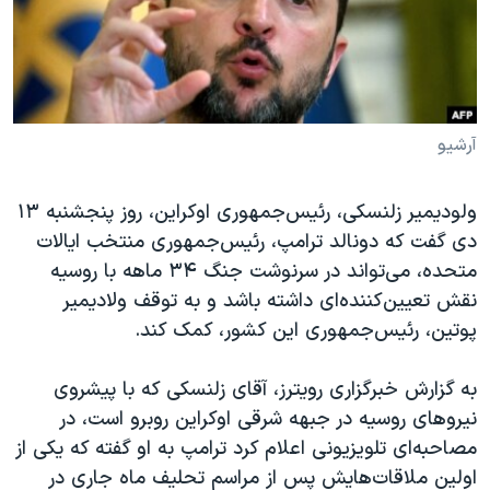
دنبال کنید
مستندها
فرهنگ و زندگی
حقوق شهروندی
انتخابات ریاست جمهوری آمریکا ۲۰۲۴
اقتصادی
حمله جمهوری اسلامی به اسرائیل
رمز مهسا
علم و فناوری
آرشیو
زبانهای مختلف
اسرائیل در جنگ
ورزش زنان در ایران
ولودیمیر زلنسکی، رئیس‌جمهوری اوکراین، روز پنجشنبه ۱۳
گالری عکس
اعتراضات زن، زندگی، آزادی
دی گفت که دونالد ترامپ، رئیس‌جمهوری منتخب ایالات
آرشیو پخش زنده
مجموعه مستندهای دادخواهی
متحده، می‌تواند در سرنوشت جنگ ۳۴ ماهه با روسیه
نقش تعیین‌کننده‌ای داشته باشد و به توقف ولادیمیر
تریبونال مردمی آبان ۹۸
پوتین، رئیس‌جمهوری این کشور، کمک کند.
دادگاه حمید نوری
چهل سال گروگان‌گیری
به گزارش خبرگزاری رویترز، آقای زلنسکی که با پیشروی
نیروهای روسیه در جبهه شرقی اوکراین روبرو است، در
قانون شفافیت دارائی کادر رهبری ایران
مصاحبه‌ای تلویزیونی اعلام کرد ترامپ به او گفته که یکی از
اعتراضات مردمی آبان ۹۸
اولین ملاقات‌هایش پس از مراسم تحلیف ماه جاری در