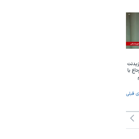
یدنت
اع با
ی قبلی