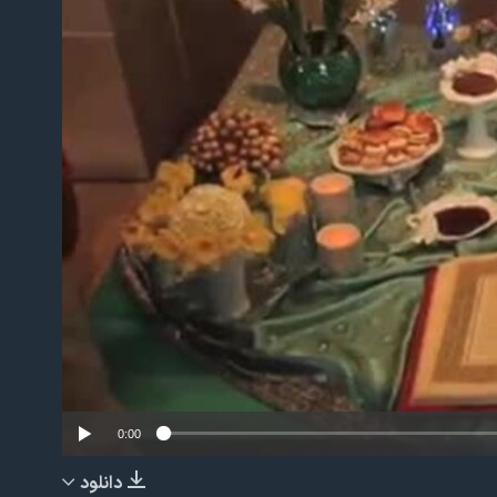
No m
0:00
دانلود
EMBED