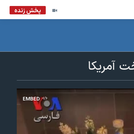
پخش زنده
خت آمریکا
EMBED