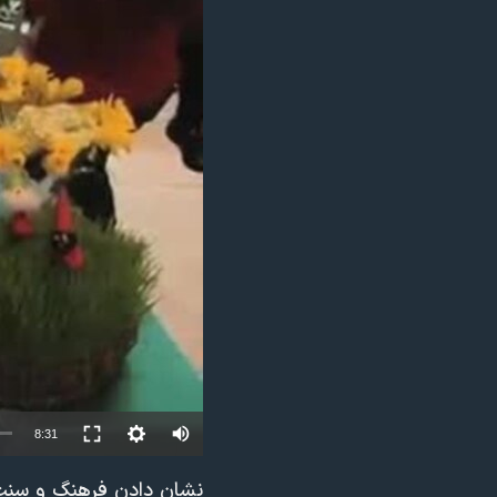
مستندها
فرهنگ و زندگی
حقوق شهروندی
انتخابات ریاست جمهوری آمریکا ۲۰۲۴
اقتصادی
حمله جمهوری اسلامی به اسرائیل
رمز مهسا
علم و فناوری
اسرائیل در جنگ
ورزش زنان در ایران
گالری عکس
اعتراضات زن، زندگی، آزادی
آرشیو پخش زنده
مجموعه مستندهای دادخواهی
تریبونال مردمی آبان ۹۸
دادگاه حمید نوری
چهل سال گروگان‌گیری
قانون شفافیت دارائی کادر رهبری ایران
8:31
اعتراضات مردمی آبان ۹۸
اسرائیل در جنگ
نشان دادن فرهنگ و سنت ه