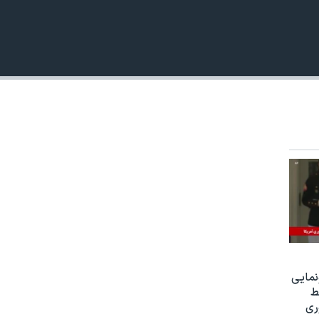
نمایی
ط
ری