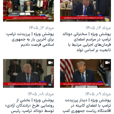
اسرائیل در جنگ
نرگس محمدی برنده جایزه نوبل صلح
همایش محافظه‌کاران آمریکا «سی‌پک»
مرداد ۱۶, ۱۴۰۵
مرداد ۱۲, ۱۴۰۵
صفحه‌های ویژه
پوشش ویژه | سخنرانی دونالد
پوشش ویژه | پرزیدنت ترامپ:
سفر پرزیدنت ترامپ به چین
ترامپ در مراسم امضای
برای آخرین بار به جمهوری
فرمان‌های اجرایی مرتبط با
اسلامی فرصت دادیم
تابعیت بر اساس تولد
مرداد ۰۹, ۱۴۰۵
مرداد ۰۸, ۱۴۰۵
پوشش ویژه | دیدار پرزیدنت
پوشش ویژه | بخشی از
ترامپ با اعضای کابینه در
رونمایی طرح «رانندگان آزادی»
اقامتگاه ریاست جمهوری کمپ
توسط دونالد ترامپ، رئیس