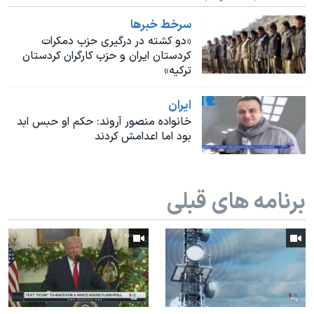
اسرائیل در جنگ
سرخط خبرها
نرگس محمدی برنده جایزه نوبل صلح
«دو کشته در درگیری حزب دمکرات
همایش محافظه‌کاران آمریکا «سی‌پک»
کردستان ایران و حزب کارگران کردستان
ترکیه»
صفحه‌های ویژه
ايران
سفر پرزیدنت ترامپ به چین
خانواده منصور آروند: حکم او حبس ابد
بود اما اعدامش کردند
برنامه های قبلی