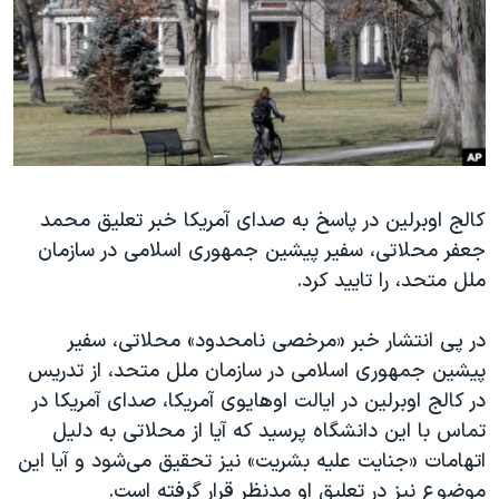
دنبال کنید
مستندها
فرهنگ و زندگی
حقوق شهروندی
انتخابات ریاست جمهوری آمریکا ۲۰۲۴
اقتصادی
حمله جمهوری اسلامی به اسرائیل
رمز مهسا
علم و فناوری
زبانهای مختلف
اسرائیل در جنگ
ورزش زنان در ایران
کالج اوبرلین در پاسخ به صدای آمریکا خبر تعلیق محمد
گالری عکس
اعتراضات زن، زندگی، آزادی
جعفر محلاتی، سفیر پیشین جمهوری اسلامی در سازمان
آرشیو پخش زنده
مجموعه مستندهای دادخواهی
ملل متحد، را تایید کرد.
تریبونال مردمی آبان ۹۸
در پی انتشار خبر «مرخصی نامحدود» محلاتی، سفیر
دادگاه حمید نوری
پیشین جمهوری اسلامی در سازمان ملل متحد، از تدریس
چهل سال گروگان‌گیری
در کالج اوبرلین در ایالت اوهایوی آمریکا، صدای آمریکا در
قانون شفافیت دارائی کادر رهبری ایران
تماس با این دانشگاه پرسید که آیا از محلاتی به دلیل
اتهامات «جنایت علیه بشریت» نیز تحقیق می‌شود و آیا این
اعتراضات مردمی آبان ۹۸
موضوع نیز در تعلیق او مدنظر قرار گرفته است.