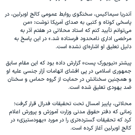
اسرائیل در جنگ
نرگس محمدی برنده جایزه نوبل صلح
آندریا سیماکیس، سخنگوی روابط عمومی کالج اوبرلین، در
پاسخی کوتاه و کتبی به صدای آمریکا نوشت: «من
همایش محافظه‌کاران آمریکا «سی‌پک»
می‌توانم تأیید کنم که استاد محلاتی در هفتم آذر به
صفحه‌های ویژه
مرخصی اداری نامحدود فرستاده شد.» در این پاسخ به
سفر پرزیدنت ترامپ به چین
دلیل تعلیق او اشاره‌ای نشده است.
پیشتر «نیویورک پست» گزارش داده بود که این مقام سابق
جمهوری اسلامی در پی افشای اتهامات آزار جنسی علیه او
و همچنین سخنانش در حمایت از گروه حماس و سخنان
ضد یهودی تعلیق شده است‌‌.
محلاتی، پاییز امسال تحت تحقیقات فدرال قرار گرفت؛
زمانی که دفتر حقوق مدنی وزارت آموزش و پرورش اعلام
کرد که تحقیقات گسترده‌تری را در مورد «یهودستیزی» در
کالج اوبرلین آغاز کرده است.