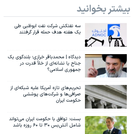
اسرائیل در جنگ
بیشتر بخوانید
نرگس محمدی برنده جایزه نوبل صلح
همایش محافظه‌کاران آمریکا «سی‌پک»
سه نفتکش شرکت نفت ابوظبی طی
یک هفته هدف حمله قرار گرفتند
صفحه‌های ویژه
سفر پرزیدنت ترامپ به چین
دیدگاه | محمدباقر خرازی؛ بلندگوی یک
جناح یا نشانه‌ای از خلأ قدرت در
جمهوری اسلامی؟
تحریم‌های تازه آمریکا علیه شبکه‌ای از
صرافی‌ها و شرکت‌های پوششی
حکومت ایران
بسنت: توافق با حکومت ایران می‌تواند
شامل آتش‌بس ۳۰ تا ۶۰ روزه باشد