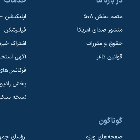
در باره ما
خدمات
متمم بخش ۵۰۸
اپلیکیشن +VOA
منشور صدای آمریکا
فیلترشکن
حقوق و مقررات
اشتراک خبرن
قوانین تالار
آگهی استخد
فرکانس‌های 
پخش رادیو
یادگیری زبان انگلیسی
نسخه سبک 
دنبال کنید
گوناگون
صفحه‌های ویژه
رؤسای جمهو