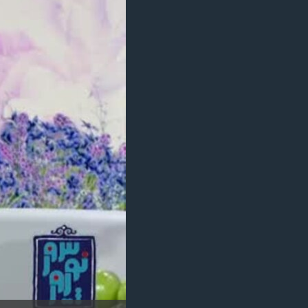
مستندها
فرهنگ و زندگی
حقوق شهروندی
انتخابات ریاست جمهوری آمریکا ۲۰۲۴
اقتصادی
حمله جمهوری اسلامی به اسرائیل
رمز مهسا
علم و فناوری
اسرائیل در جنگ
ورزش زنان در ایران
گالری عکس
اعتراضات زن، زندگی، آزادی
آرشیو پخش زنده
مجموعه مستندهای دادخواهی
تریبونال مردمی آبان ۹۸
دادگاه حمید نوری
چهل سال گروگان‌گیری
قانون شفافیت دارائی کادر رهبری ایران
اعتراضات مردمی آبان ۹۸
اسرائیل در جنگ