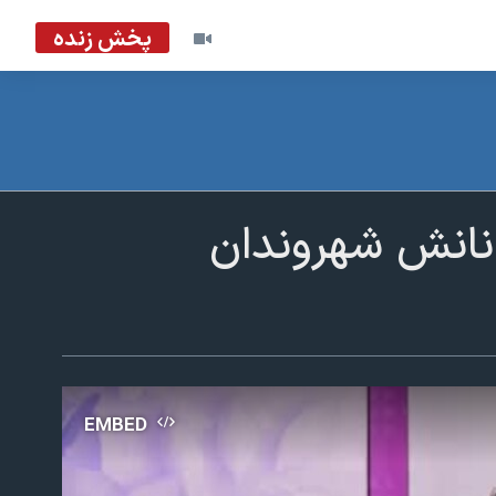
پخش زنده
انانش شهروندان
EMBED