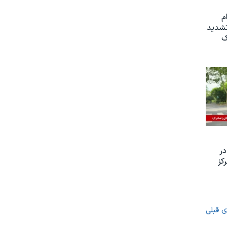
م
تشدید
ک
ر
کز
ی قبلی