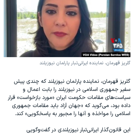
دنبال کنید
مستندها
فرهنگ و زندگی
حقوق شهروندی
انتخابات ریاست جمهوری آمریکا ۲۰۲۴
اقتصادی
حمله جمهوری اسلامی به اسرائیل
رمز مهسا
علم و فناوری
زبانهای مختلف
اسرائیل در جنگ
ورزش زنان در ایران
گالری عکس
اعتراضات زن، زندگی، آزادی
گلریز قهرمان، نماینده ایرانی‌تبار پارلمان نیوزیلند
آرشیو پخش زنده
مجموعه مستندهای دادخواهی
گلریز قهرمان، نماینده پارلمان نیوزیلند که چندی پیش
تریبونال مردمی آبان ۹۸
سفیر جمهوری اسلامی در نیوزیلند را بابت اعمال و
دادگاه حمید نوری
سیاست‌های مقامات حکومت ایران «مورد بازخواست» قرار
چهل سال گروگان‌گیری
داده بود، می‌گوید که «جهان آزاد باید مقامات جمهوری
اسلامی را مواخذه و آنها را مجبور به پاسخگویی» کند.
قانون شفافیت دارائی کادر رهبری ایران
اعتراضات مردمی آبان ۹۸
این قانون‌گذار ایرانی‌تبار نیوزیلندی در گفت‌وگویی