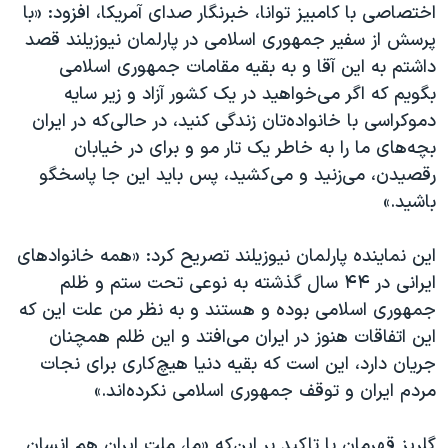
اسرائیل در جنگ
اختصاصی با کامبیز توانا، خبرنگار صدای آمریکا، افزود: «با
پرسش از سفیر جمهوری اسلامی در پارلمان نیوزیلند قصد
نرگس محمدی برنده جایزه نوبل صلح
داشتم به این آقا و به بقیه مقامات جمهوری اسلامی
همایش محافظه‌کاران آمریکا «سی‌پک»
بگویم که اگر می‌خواهید در یک کشور آزاد و زیر سایه
صفحه‌های ویژه
دموکراسی با خانواده‌تان زندگی کنید، در حالی‌که در ایران
بچه‌های ما را به خاطر یک تار مو و برای در خیابان
سفر پرزیدنت ترامپ به چین
رقصیدن، می‌زنید و می‌کشید، پس باید این جا پاسخگو
باشید.»
این نماینده پارلمان نیوزیلند تصریح کرد: «همه خانواد‌های
ایرانی در ۴۴ سال گذشته به نوعی تحت ستم و ظلم
جمهوری اسلامی بوده و هستند و به نظر من علت این که
این اتفاقات هنوز در ایران می‌افتد و این ظلم همچنان
جریان دارد، این است که بقیه دنیا هیچ‌کاری برای نجات
مردم ایران و توقف جمهوری اسلامی نکرده‌اند.»
گلریز قهرمان با تاکید بر این‌که «ما، ملت ایران هم انسان