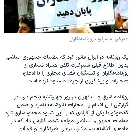
دنبال کنید
مستندها
فرهنگ و زندگی
حقوق شهروندی
انتخابات ریاست جمهوری آمریکا ۲۰۲۴
اقتصادی
حمله جمهوری اسلامی به اسرائیل
رمز مهسا
علم و فناوری
اعتراض به سرکوب روزنامه‌نگاران
زبانهای مختلف
اسرائیل در جنگ
ورزش زنان در ایران
یک روزنامه در ایران فاش کرد که مقامات جمهوری اسلامی
گالری عکس
اعتراضات زن، زندگی، آزادی
بدون اطلاع قبلی سیم‌کارت تلفن همراه شماری از
آرشیو پخش زنده
مجموعه مستندهای دادخواهی
روزنامه‌نگاران و کنشگران فضای مجازی را با ادعای
«مجازات و پیشگیری از جرم» مسدود کرده است.
تریبونال مردمی آبان ۹۸
دادگاه حمید نوری
روزنامه شرق چاپ تهران در روز چهارشنبه پنجم دی، در
چهل سال گروگان‌گیری
گزارشی این اقدام را «مجازات نانوشته» نامید و ضمن
گفت‌وگو با یکی از افرادی که با این شیوه محدودسازی تازه
قانون شفافیت دارائی کادر رهبری ایران
مقامات جمهوری اسلامی مواجه شده، گزارش داد که در
اعتراضات مردمی آبان ۹۸
ماه‌های گذشته «سیم‌کارت برخی خبرنگاران و فعالان