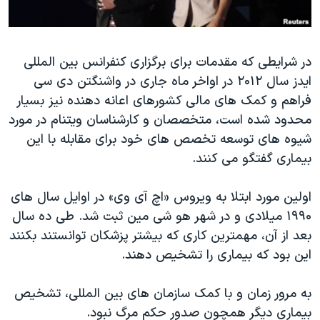
دنبال کنید
مستندها
فرهنگ و زندگی
حقوق شهروندی
انتخابات ریاست جمهوری آمریکا ۲۰۲۴
در شرایطی که مقدمات برای برگزاری کنفرانس بین المللی
اقتصادی
حمله جمهوری اسلامی به اسرائیل
ایدز سال ۲۰۱۲ در اواخر ماه جاری در واشنگتن دی سی
رمز مهسا
علم و فناوری
فراهم و کمک های مالی کشورهای اعانه دهنده نیز بسیار
زبانهای مختلف
اسرائیل در جنگ
ورزش زنان در ایران
محدود شده است، متخصصان و کارشناسان ویتنام در مورد
شیوه های توسعه تخصص های خود برای مقابله با این
گالری عکس
اعتراضات زن، زندگی، آزادی
بیماری گفتگو می کنند.
آرشیو پخش زنده
مجموعه مستندهای دادخواهی
تریبونال مردمی آبان ۹۸
اولین مورد ابتلا به ویروس «اچ آی وی» در اوایل سال های
۱۹۹۰ میلادی و در شهر هو شی مین ثبت شد. طی ده سال
دادگاه حمید نوری
بعد از آن، مهمترین کاری که بیشتر پزشکان توانستند بکنند
چهل سال گروگان‌گیری
این بود که بیماری را تشخیص دهند.
قانون شفافیت دارائی کادر رهبری ایران
به مرور زمان و با کمک سازمان های بین المللی، تشخیص
اعتراضات مردمی آبان ۹۸
بیماری دیگر همچون صدور حکم مرگ نبود.