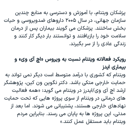
اسرائیل در جنگ
نرگس محمدی برنده جایزه نوبل صلح
پزشکان ویتنام، با آموزش و دسترسی به منابع چندین
سازمان جهانی، در سال ۲۰۰۵ داروهای ضدویروسی و حیات
همایش محافظه‌کاران آمریکا «سی‌پک»
بخش ساختند. پزشکان می گویند بیماران پس از درمان
صفحه‌های ویژه
سلامت خود را بازیافتند و توانستند بار دیگر کار کنند و
سفر پرزیدنت ترامپ به چین
زندگی عادی را از سر بگیرند.
رویکرد فعالانه ویتنام نسبت به ویروس «اچ آی وی» و
بیماری ایدز
ویتنام که کشوری با درآمد متوسط است دیگر نمی تواند به
حمایت خارجی متکی باشد. دکتر نگوین ون کین، پژوهشگر
ارشد اچ آی وی/ایدرز در ویتنام می گوید: «همه فعالیت
های درمانی در ویتنام از سوی پروژه هایی که تحت حمایت
نهادهای خارجی هستند، پشتیبانی می شوند. اما بعد از
مدتی، این پروژه ها به پایان می رسند. بنابراین مردم
ویتنام باید مستقل عمل کنند.»