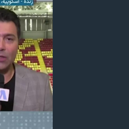
مستندها
فرهنگ و زندگی
حقوق شهروندی
انتخابات ریاست جمهوری آمریکا ۲۰۲۴
اقتصادی
حمله جمهوری اسلامی به اسرائیل
رمز مهسا
علم و فناوری
اسرائیل در جنگ
ورزش زنان در ایران
گالری عکس
اعتراضات زن، زندگی، آزادی
آرشیو پخش زنده
مجموعه مستندهای دادخواهی
تریبونال مردمی آبان ۹۸
دادگاه حمید نوری
چهل سال گروگان‌گیری
قانون شفافیت دارائی کادر رهبری ایران
اعتراضات مردمی آبان ۹۸
اسرائیل در جنگ