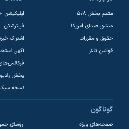
متمم بخش ۵۰۸
اپلیکیشن +VOA
منشور صدای آمریکا
فیلترشکن
حقوق و مقررات
اشتراک خبرن
قوانین تالار
آگهی استخد
فرکانس‌های 
پخش رادیو
یادگیری زبان انگلیسی
نسخه سبک 
دنبال کنید
گوناگون
صفحه‌های ویژه
رؤسای جمهو