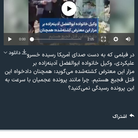
دنبال کنید
مستندها
فرهنگ و زندگی
No media source currently available
حقوق شهروندی
انتخابات ریاست جمهوری آمریکا ۲۰۲۴
اقتصادی
حمله جمهوری اسلامی به اسرائیل
رمز مهسا
علم و فناوری
0:00
2:05
زبانهای مختلف
اسرائیل در جنگ
ورزش زنان در ایران
دانلود
در فیلمی که به دست صدای آمریکا رسیده خسرو
گالری عکس
اعتراضات زن، زندگی، آزادی
علیکردی، وکیل خانواده ابوالفضل آدینه‌زاده بر
مزار این معترض کشته‌شده می‌گوید: همچنان دادخواه این
آرشیو پخش زنده
مجموعه مستندهای دادخواهی
قتل فجیع هستیم. چرا مانند پرونده عجمیان با سرعت به
تریبونال مردمی آبان ۹۸
این پرونده رسیدگی نمی‌کنید؟
دادگاه حمید نوری
چهل سال گروگان‌گیری
اشتراک
قانون شفافیت دارائی کادر رهبری ایران
اعتراضات مردمی آبان ۹۸