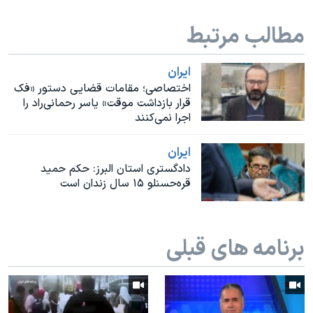
اسرائیل در جنگ
مطالب مرتبط
نرگس محمدی برنده جایزه نوبل صلح
همایش محافظه‌کاران آمریکا «سی‌پک»
ايران
صفحه‌های ویژه
اختصاصی؛ مقامات قضایی دستور «فک
قرار بازداشت موقت» یاسر رحمانی‌راد را
سفر پرزیدنت ترامپ به چین
اجرا نمی‌کنند
ايران
دادگستری استان البرز: حکم حمید
قره‌حسنلو ۱۵ سال زندان است
برنامه های قبلی