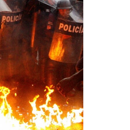
مستندها
فرهنگ و زندگی
حقوق شهروندی
انتخابات ریاست جمهوری آمریکا ۲۰۲۴
اقتصادی
حمله جمهوری اسلامی به اسرائیل
رمز مهسا
علم و فناوری
اسرائیل در جنگ
ورزش زنان در ایران
گالری عکس
اعتراضات زن، زندگی، آزادی
آرشیو پخش زنده
مجموعه مستندهای دادخواهی
تریبونال مردمی آبان ۹۸
دادگاه حمید نوری
چهل سال گروگان‌گیری
قانون شفافیت دارائی کادر رهبری ایران
اعتراضات مردمی آبان ۹۸
اسرائیل در جنگ