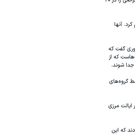
«رصدخانه مناقشه ونزوئلا» اعلام کرد که تا ساعت ۶ بعد از ظهر ۱۸۷ تجمع اعتراضی را در ۲۰
رد. آنها
وری گفت که
هاست که از
جدا شوند.
ط گروه‌های
 ایالت مرزی
دند که این