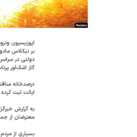
نرگس محمدی برنده جایزه نوبل صلح
همایش محافظه‌کاران آمریکا «سی‌پک»
صفحه‌های ویژه
سفر پرزیدنت ترامپ به چین
اپوزیسیون ونزوئل
بر نیکلاس مادور
دولتی در سراسر
گاز اشک‌آور پرتا
ایالت ثبت کرده 
به گزارش خبرگزا
معترضان از جمله
بسیاری از مردم 