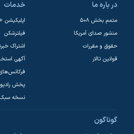
در باره ما
خدمات
متمم بخش ۵۰۸
اپلیکیشن +VOA
منشور صدای آمریکا
فیلترشکن
حقوق و مقررات
اشتراک خبرن
قوانین تالار
آگهی استخد
فرکانس‌های 
پخش رادیو
یادگیری زبان انگلیسی
نسخه سبک 
دنبال کنید
گوناگون