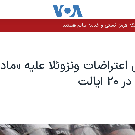
نگه هرمز؛ کشتی و خدمه سالم هستند
عتراضات ونزوئلا علیه «مادو
ایالت