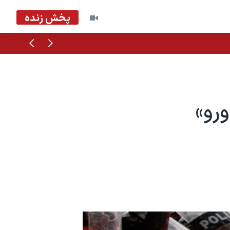
پخش زنده
قبلی
بعدی
رو»