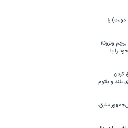
رنامه کمک غذایی دولت) را
پرچم ونزوئلا
ود را با
ق کردن
 بلند و باتوم
س‌جمهور سابق،