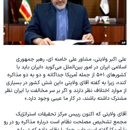
دنبال کنید
مستندها
فرهنگ و زندگی
حقوق شهروندی
انتخابات ریاست جمهوری آمریکا ۲۰۲۴
اقتصادی
حمله جمهوری اسلامی به اسرائیل
رمز مهسا
علم و فناوری
زبانهای مختلف
اسرائیل در جنگ
ورزش زنان در ایران
گالری عکس
اعتراضات زن، زندگی، آزادی
علی اکبر ولایتی، مشاور علی خامنه ای، رهبر جمهوری
اسلامی ایران در امور بین‌الملل می‌گوید «ایران باید با
آرشیو پخش زنده
مجموعه مستندهای دادخواهی
کشورهای ۱+۵ از جمله آمریکا جداگانه و دو به دو مذاکره
تریبونال مردمی آبان ۹۸
کند»، زیرا به گفته آقای ولایتی «این شش کشور در بسیاری
دادگاه حمید نوری
از موارد اختلاف نظر دارند و اگر بر سر مخالفت با ایران نظر
مشترک داشته باشند، در کار ما عیبی وجود دارد.»
چهل سال گروگان‌گیری
قانون شفافیت دارائی کادر رهبری ایران
آقای ولایتی که اکنون رییس مرکز تحقیقات استراتژیک
اعتراضات مردمی آبان ۹۸
مجمع تشخیص مصلحت نظام است درباره مذاکره رو در رو
با آمریکا گفته است «این جواز را نظام داده که در باره