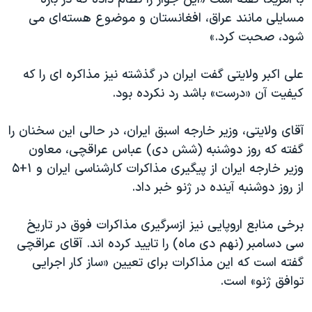
اسرائیل در جنگ
مسایلی مانند عراق، افغانستان و موضوع هسته‌ای می
نرگس محمدی برنده جایزه نوبل صلح
شود، صحبت کرد.»
همایش محافظه‌کاران آمریکا «سی‌پک»
علی اکبر ولایتی گفت ایران در گذشته نیز مذاکره ای را که
صفحه‌های ویژه
کیفیت آن «درست» باشد رد نکرده بود.
سفر پرزیدنت ترامپ به چین
آقای ولایتی، وزیر خارجه اسبق ایران، در حالی این سخنان را
گفته که روز دوشنبه (شش دی) عباس عراقچی، معاون
وزیر خارجه ایران از پیگیری مذاکرات کارشناسی ایران و ۱+۵
از روز دوشنبه آینده در ژنو خبر داد.
برخی منابع اروپایی نیز ازسرگیری مذاکرات فوق در تاریخ
سی دسامبر (نهم دی ماه) را تایید کرده اند. آقای عراقچی
گفته است که این مذاکرات برای تعیین «ساز کار اجرایی
توافق ژنو» است.