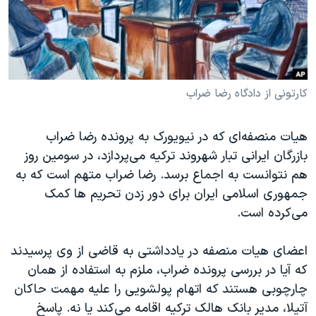
دنبال کنید
مستندها
فرهنگ و زندگی
حقوق شهروندی
انتخابات ریاست جمهوری آمریکا ۲۰۲۴
اقتصادی
حمله جمهوری اسلامی به اسرائیل
رمز مهسا
علم و فناوری
کارتونی از دادگاه رضا ضراب
زبانهای مختلف
اسرائیل در جنگ
ورزش زنان در ایران
هیات منصفه‌ای که در نیویورک به پرونده رضا ضراب
گالری عکس
اعتراضات زن، زندگی، آزادی
بازرگان ایرانی تبار شهروند ترکیه می‌پردازد، در سومین روز
آرشیو پخش زنده
مجموعه مستندهای دادخواهی
هم نتوانست به اجماع برسد. رضا ضراب متهم است که به
جمهوری اسلامی ایران برای دور زدن تحریم ها کمک
تریبونال مردمی آبان ۹۸
می‌کرده است.
دادگاه حمید نوری
چهل سال گروگان‌گیری
اعضای هیات منصفه در یادداشتی به قاضی از وی پرسیدند
که آیا در بررسی پرونده ضراب، ملزم به استفاده از همان
قانون شفافیت دارائی کادر رهبری ایران
چارچوبی هستند که اتهام پولشویی را علیه مهمت حاکان
اعتراضات مردمی آبان ۹۸
آتیلا، مدیر بانک هالک ترکیه اقامه می‌کند یا نه. پاسخ