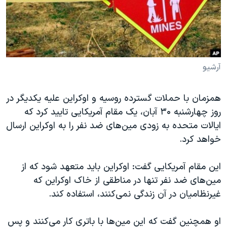
دنبال کنید
مستندها
فرهنگ و زندگی
حقوق شهروندی
انتخابات ریاست جمهوری آمریکا ۲۰۲۴
اقتصادی
حمله جمهوری اسلامی به اسرائیل
رمز مهسا
علم و فناوری
آرشیو
زبانهای مختلف
اسرائیل در جنگ
ورزش زنان در ایران
همزمان با حملات گسترده روسیه و اوکراین علیه یکدیگر در
گالری عکس
اعتراضات زن، زندگی، آزادی
روز چهارشنبه ۳۰ آبان، یک مقام آمریکایی تایید کرد که
آرشیو پخش زنده
مجموعه مستندهای دادخواهی
ایالات متحده به زودی مین‌های ضد نفر را به اوکراین ارسال
خواهد کرد.
تریبونال مردمی آبان ۹۸
دادگاه حمید نوری
این مقام آمریکایی گفت: اوکراین باید متعهد شود که از
چهل سال گروگان‌گیری
مین‌های ضد نفر تنها در مناطقی از خاک اوکراین که
غیرنظامیان در آن زندگی نمی‌کنند، استفاده کند.
قانون شفافیت دارائی کادر رهبری ایران
اعتراضات مردمی آبان ۹۸
او همچنین گفت که این مین‌ها با باتری کار می‌کنند و پس