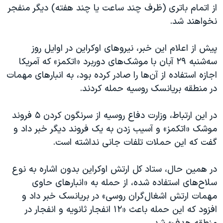
اسرائیل در جنگ
از اتمام باتری (ظرف چند ساعت یا چند هفته) دیگر منفجر
نخواهند شد.
نرگس محمدی برنده جایزه نوبل صلح
همایش محافظه‌کاران آمریکا «سی‌پک»
پیش از اعلام این خبر، نیروهای اوکراین در اوایل روز
صفحه‌های ویژه
سه‌شنبه ۲۹ آبان با موشک‌های دوربرد «اتکمز» که آمریکا
اجازه استفاده از آن‌ها را صادر کرده بود، به انبارهای مهمات
سفر پرزیدنت ترامپ به چین
در منطقه بریانسک روسیه حمله کردند.
در این ارتباط، وزارت دفاع روسیه از سرنگون کردن ۵ فروند
موشک «اتکمز» و آسیب زدن به یک فروند دیگر خبر داد و
گفت که این حملات تلفات جانی نداشته است.
در همین حال، ستاد کل ارتش اوکراین بدون اشاره به نوع
سلاح‌های استفاده شده، از حمله به «انبارهای حاوی
مهمات ارتش اشغال‌گران روسی» در بریانسک خبر داد و
افزود که این حمله باعث «۱۲ انفجار ثانویه و انفجار در