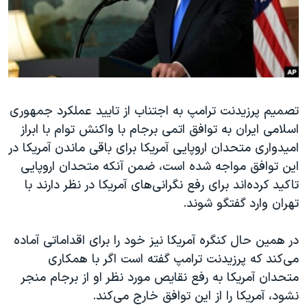
دنبال کنید
مستندها
فرهنگ و زندگی
حقوق شهروندی
انتخابات ریاست جمهوری آمریکا ۲۰۲۴
اقتصادی
حمله جمهوری اسلامی به اسرائیل
رمز مهسا
علم و فناوری
زبانهای مختلف
تصمیم پرزیدنت ترامپ به اجتناب از تایید عملکرد جمهوری
اسرائیل در جنگ
ورزش زنان در ایران
اسلامی ایران به توافق اتمی برجام با واکنش توام با ابراز
گالری عکس
اعتراضات زن، زندگی، آزادی
امیدواری متحدان اروپایی آمریکا برای باقی ماندن آمریکا در
آرشیو پخش زنده
مجموعه مستندهای دادخواهی
این توافق مواجه شده است، ضمن آنکه متحدان اروپایی
تاکید کرده‌اند برای رفع نگرانی‌های آمریکا در نظر دارند با
تریبونال مردمی آبان ۹۸
تهران وارد گفتگو شوند.
دادگاه حمید نوری
چهل سال گروگان‌گیری
در همین حال کنگره آمریکا نیز خود را برای اقداماتی آماده
می‌کند که پرزیدنت ترامپ گفته است اگر با همکاری
قانون شفافیت دارائی کادر رهبری ایران
متحدان آمریکا به رفع نقایص مورد نظر او از برجام منجر
اعتراضات مردمی آبان ۹۸
نشود، آمریکا را از این توافق خارج می‌کند.