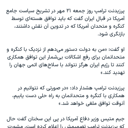
اسرائیل در جنگ
پرزیدنت ترامپ روز جمعه ۲۱ مهر در تشریح سیاست جامع
نرگس محمدی برنده جایزه نوبل صلح
آمریکا در قبال ایران گفت که باید توافق هسته‌ای توسط
همایش محافظه‌کاران آمریکا «سی‌پک»
کنگره و متحدان آمریکا که در تدوین آن نقش داشتند،
صفحه‌های ویژه
بازنگری شود.
سفر پرزیدنت ترامپ به چین
او گفت: «من به دولت دستور می‌دهم از نزدیک با کنگره و
متحدانمان برای رفع اشکالات بی‌شمار این توافق همکاری
کنند تا رژیم ایران هرگز نتواند با سلاح‌های اتمی جهان را
تهدید کند.»
پرزیدنت ترامپ هشدار داد: «در صورتی که نتوانیم در
همکاری با کنگره و متحدانمان به راه حلی دست یابیم،
آنوقت توافق ملغی خواهد شد.»
جیم متیس وزیر دفاع آمریکا در پی این سخنان گفت حال
که پرزیدنت ترامپ تصمیمش را اعلام کرده است، مشورت