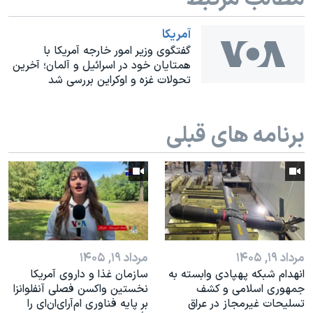
اسرائیل در جنگ
نرگس محمدی برنده جایزه نوبل صلح
آمريکا
گفتگوی وزیر امور خارجه آمریکا با
همایش محافظه‌کاران آمریکا «سی‌پک»
همتایان خود در اسرائیل و آلمان؛ آخرین
تحولات غزه و اوکراین بررسی شد
صفحه‌های ویژه
سفر پرزیدنت ترامپ به چین
برنامه های قبلی
مرداد ۱۹, ۱۴۰۵
مرداد ۱۹, ۱۴۰۵
انهدام شبکه پهپادی وابسته به
سازمان غذا و داروی آمریکا
جمهوری اسلامی و کشف
نخستین واکسن فصلی آنفلوانزا
تسلیحات غیرمجاز در عراق
بر پایه فناوری ام‌آر‌ای‌ان‌ای را