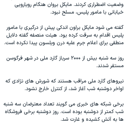
اسرائیل در جنگ
وضعیت اضطراری کردند. مایکل بروان هنگام رویارویی
خیابانی با مامور پلیس، مسلح نبود.
نرگس محمدی برنده جایزه نوبل صلح
همایش محافظه‌کاران آمریکا «سی‌پک»
گفته می شود مایکل براون اندکی پیش از درگیری با مامور
صفحه‌های ویژه
پلیس اقدام به سرقت کرده بود. هیئت منصفه گفته دلایل
منطقی برای اعلام جرم علیه درن ویلسون پیدا نکرده است.
سفر پرزیدنت ترامپ به چین
روز سه شنبه بیش از ۲۰۰۰ سرباز گارد ملی در شهر فرگوسن
مستقر شدند.
نیروهای گارد ملی مراقب هستند که شورش های نژادی که
اواخر دوشنبه شب آغاز شد، از کنترل خارج نشود.
برخی شبکه های خبری می گویند تعداد معترضان سه شنبه
شب کمتر از دوشنبه بوده است. روز دوشنبه برخی فروشگاه
ها به آتش کشیده و غارت شد.