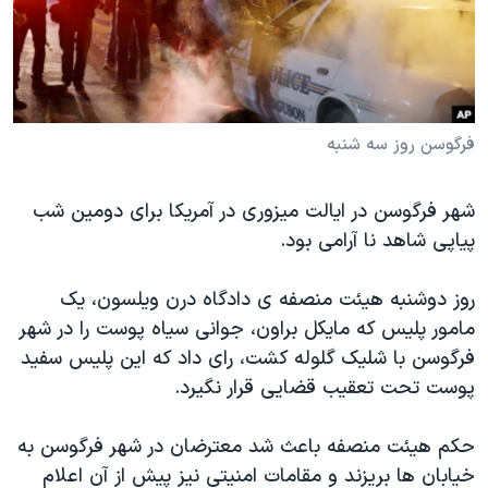
دنبال کنید
مستندها
فرهنگ و زندگی
حقوق شهروندی
انتخابات ریاست جمهوری آمریکا ۲۰۲۴
اقتصادی
حمله جمهوری اسلامی به اسرائیل
رمز مهسا
علم و فناوری
فرگوسن روز سه شنبه
زبانهای مختلف
اسرائیل در جنگ
ورزش زنان در ایران
شهر فرگوسن در ایالت میزوری در آمریکا برای دومین شب
گالری عکس
اعتراضات زن، زندگی، آزادی
پیاپی شاهد نا آرامی بود.
آرشیو پخش زنده
مجموعه مستندهای دادخواهی
روز دوشنبه هیئت منصفه ی دادگاه درن ویلسون، یک
تریبونال مردمی آبان ۹۸
مامور پلیس که مایکل براون، جوانی سیاه پوست را در شهر
دادگاه حمید نوری
فرگوسن با شلیک گلوله کشت، رای داد که این پلیس سفید
چهل سال گروگان‌گیری
پوست تحت تعقیب قضایی قرار نگیرد.
قانون شفافیت دارائی کادر رهبری ایران
حکم هیئت منصفه باعث شد معترضان در شهر فرگوسن به
اعتراضات مردمی آبان ۹۸
خیابان ها بریزند و مقامات امنیتی نیز پیش از آن اعلام