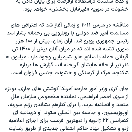
و گفت شکست دراستفاده ازفرصت برای پایان دادن به
اسرائیل در جنگ
خشونت در سوریه «غیرقابل بخشش» خواهد بود.
نرگس محمدی برنده جایزه نوبل صلح
همایش محافظه‌کاران آمریکا «سی‌پک»
مناقشه در مارس ۲۰۱۱ و زمانی آغاز شد که اعتراض های
مسالمت آمیز ضد دولتی با رویارویی بی رحمانه بشار اسد
صفحه‌های ویژه
رئیس جمهوری روبرو شد. ازآن زمان، بیش از ۱۰۰ هزار
سفر پرزیدنت ترامپ به چین
سوری کشته شده اند که در میان آنان بیش از ۱۴۰۰ تن
قربانی حمله با سلاح های شیمیایی وجود دارد. میلیون ها
نفر نیز از خانه هایشان گریخته اند. گزارش ها درباره
شکنجه، مرگ از گرسنگی و خشونت جنسی فراوان است.
جان کری وزیر امور خارجه آمریکا کوشش های جاری، بویژه
از سوی اخضر ابراهیمی، نماینده مخصوص سازمان ملل
متحد و اتحادیه عرب، را برای کنارهم نشاندن رژیم سوریه،
اوپوزیسیون، و جامعه بین المللی ستود. او دربیانیه ای
کنفرانس ۲۲ ژانویه را «بهترین فرصت برای اجرای اعلامیه
ژنو و تشکیل نهاد حاکم انتقالی جدیدی از طریق رضایت