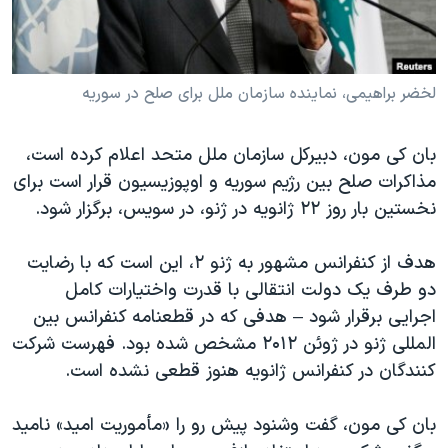
دنبال کنید
مستندها
فرهنگ و زندگی
حقوق شهروندی
انتخابات ریاست جمهوری آمریکا ۲۰۲۴
لخضر براهیمی، نماینده سازمان ملل برای صلح در سوریه
اقتصادی
حمله جمهوری اسلامی به اسرائیل
رمز مهسا
علم و فناوری
زبانهای مختلف
بان کی مون، دبیرکل سازمان ملل متحد اعلام کرده است،
اسرائیل در جنگ
ورزش زنان در ایران
مذاکرات صلح بین رژیم سوریه و اوپوزیسیون قرار است برای
گالری عکس
اعتراضات زن، زندگی، آزادی
نخستین بار روز ۲۲ ژانویه در ژنو، در سویس، برگزار شود.
آرشیو پخش زنده
مجموعه مستندهای دادخواهی
هدف از کنفرانس مشهور به ژنو ۲، این است که با رضایت
تریبونال مردمی آبان ۹۸
دو طرف یک دولت انتقالی با قدرت واختیارات کامل
دادگاه حمید نوری
اجرایی برقرار شود – هدفی که در قطعنامه کنفرانس بین
المللی ژنو در ژوئن ۲۰۱۲ مشخص شده بود. فهرست شرکت
چهل سال گروگان‌گیری
کنندگان در کنفرانس ژانویه هنوز قطعی نشده است.
قانون شفافیت دارائی کادر رهبری ایران
اعتراضات مردمی آبان ۹۸
بان کی مون، گفت وشنود پیش رو را «مأموریت امید» نامید