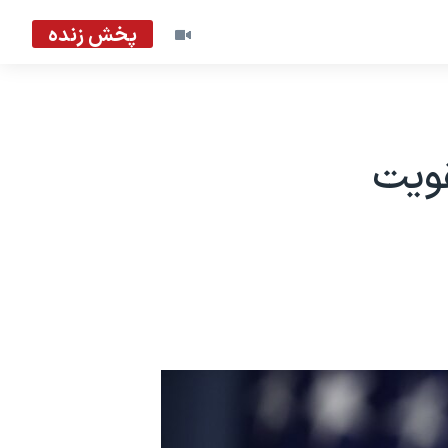
پخش زنده
قویت