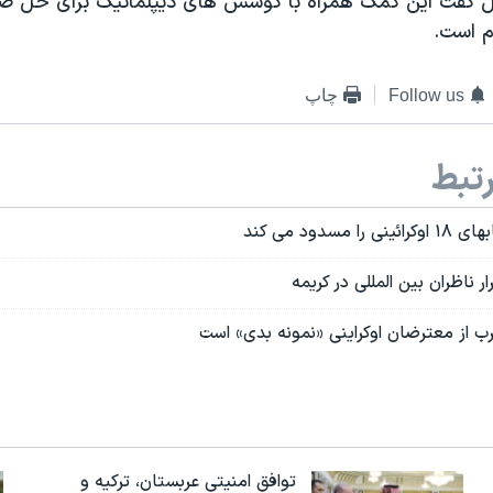
ل گفت این کمک همراه با کوشش های دیپلماتیک برای حل ص
م است.
Follow us
چاپ
تبط
مسدود می کند
 ناظران بین المللی در کریمه
ب از معترضان اوکراینی «نمونه بدی» است
توافق امنیتی عربستان، ترکیه و