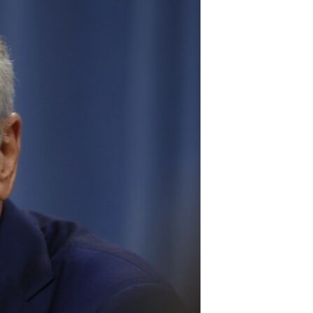
مستندها
فرهنگ و زندگی
حقوق شهروندی
انتخابات ریاست جمهوری آمریکا ۲۰۲۴
اقتصادی
حمله جمهوری اسلامی به اسرائیل
رمز مهسا
علم و فناوری
اسرائیل در جنگ
ورزش زنان در ایران
گالری عکس
اعتراضات زن، زندگی، آزادی
آرشیو پخش زنده
مجموعه مستندهای دادخواهی
تریبونال مردمی آبان ۹۸
دادگاه حمید نوری
چهل سال گروگان‌گیری
قانون شفافیت دارائی کادر رهبری ایران
اعتراضات مردمی آبان ۹۸
اسرائیل در جنگ