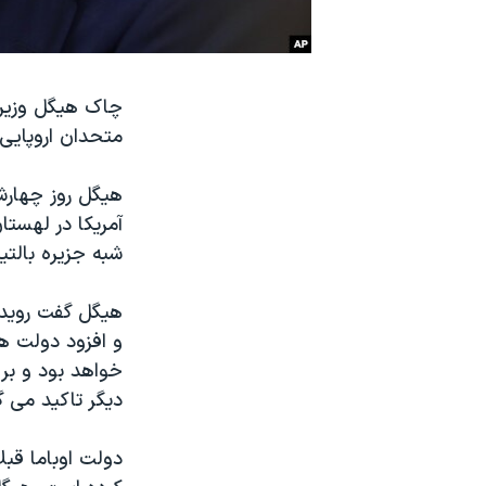
نرگس محمدی برنده جایزه نوبل صلح
همایش محافظه‌کاران آمریکا «سی‌پک»
چاک هیگل وزیر 
صفحه‌های ویژه
متحدان اروپایی 
سفر پرزیدنت ترامپ به چین
هیگل روز چهارش
آمریکا در لهست
شبه جزیره بالتی
هیگل گفت رویداد
و افزود دولت هم
خواهد بود و بر
دیگر تاکید می گ
دولت اوباما قبل