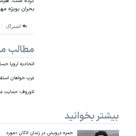
کرده است. هیگ
بحران بویژه مه
اشتراک
مطالب مر
اتحادیه اروپا حسابهای ۱۸ اوکرائینی را 
غرب خواهان استقرار
لاوروف: حمایت غر
بیشتر بخوانید
حمزه درویش در زندان لاکان «مورد