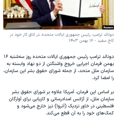
دنبال کنید
مستندها
فرهنگ و زندگی
حقوق شهروندی
انتخابات ریاست جمهوری آمریکا ۲۰۲۴
اقتصادی
حمله جمهوری اسلامی به اسرائیل
رمز مهسا
علم و فناوری
دونالد ترامپ، رئیس جمهوری ایالات متحده، در اتاق کار خود در
زبانهای مختلف
کاخ سفید - ۱۶ بهمن ۱۴۰۳
اسرائیل در جنگ
ورزش زنان در ایران
گالری عکس
اعتراضات زن، زندگی، آزادی
دونالد ترامپ رئیس جمهوری ایالات متحده روز سه‌شنبه ۱۶
آرشیو پخش زنده
مجموعه مستندهای دادخواهی
بهمن فرمان اجرایی خروج واشنگتن از دو نهاد وابسته به
سازمان ملل متحد، از جمله شورای حقوق بشر این سازمان،
تریبونال مردمی آبان ۹۸
را امضا کرد.
دادگاه حمید نوری
چهل سال گروگان‌گیری
بر اساس این فرمان، آمریکا علاوه بر شورای حقوق بشر
سازمان ملل، از آژانس امدادرسانی و کاریابی برای آوارگان
قانون شفافیت دارائی کادر رهبری ایران
فلسطینی در خاور نزدیک (آنروا) نیز خارج می‌شود و
اعتراضات مردمی آبان ۹۸
کمک‌های خود را به آن قطع می‌کند.