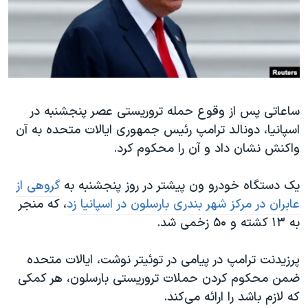
دنبال کنید
مستندها
فرهنگ و زندگی
حقوق شهروندی
انتخابات ریاست جمهوری آمریکا ۲۰۲۴
اقتصادی
حمله جمهوری اسلامی به اسرائیل
رمز مهسا
علم و فناوری
زبانهای مختلف
ساعاتی پس از وقوع حمله تروریستی عصر پنجشنبه در
اسرائیل در جنگ
ورزش زنان در ایران
اسپانیا، دونالد ترامپ رئیس جمهوری ایالات متحده به آن
گالری عکس
اعتراضات زن، زندگی، آزادی
واکنش نشان داد و آن را محکوم کرد.
آرشیو پخش زنده
مجموعه مستندهای دادخواهی
یک دستگاه خودرو ون پیشتر در روز پنجشنبه به
گروهی از
تریبونال مردمی آبان ۹۸
عابران در مرکز شهر بندری بارسلون در اسپانیا زد
، که منجر
دادگاه حمید نوری
به ۱۳ کشته و ۵۰ زخمی شد.
چهل سال گروگان‌گیری
پرزیدنت ترامپ در پیامی در توئیتر نوشت، ایالات متحده
قانون شفافیت دارائی کادر رهبری ایران
ضمن محکوم کردن حملات تروریستی بارسلون، هر کمکی
اعتراضات مردمی آبان ۹۸
که لازم باشد را ارائه می‌کند.