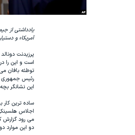
نرگس محمدی برنده جایزه نوبل صلح
همایش محافظه‌کاران آمریکا «سی‌پک»
یادداشتی از جیم
صفحه‌های ویژه
آمریکا» و دستیا
سفر پرزیدنت ترامپ به چین
پرزیدنت دونالد
است و این را در
توطئه بافان می 
رئیس جمهوری رو
این نشانگر بچه
ساده ترین کار ب
اجلاس هلسینکی 
می رود گزارش ک
دو این موارد دو