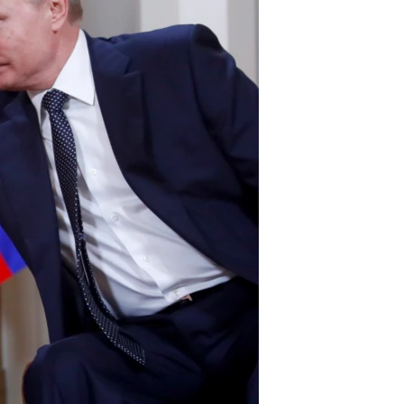
مستندها
فرهنگ و زندگی
حقوق شهروندی
انتخابات ریاست جمهوری آمریکا ۲۰۲۴
اقتصادی
حمله جمهوری اسلامی به اسرائیل
رمز مهسا
علم و فناوری
اسرائیل در جنگ
ورزش زنان در ایران
گالری عکس
اعتراضات زن، زندگی، آزادی
آرشیو پخش زنده
مجموعه مستندهای دادخواهی
تریبونال مردمی آبان ۹۸
دادگاه حمید نوری
چهل سال گروگان‌گیری
قانون شفافیت دارائی کادر رهبری ایران
اعتراضات مردمی آبان ۹۸
اسرائیل در جنگ