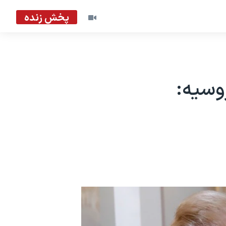
پخش زنده
روسیه: