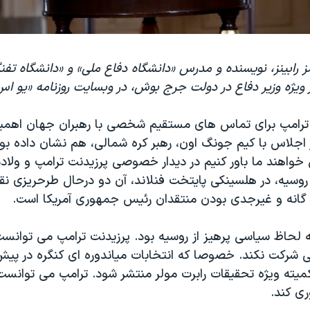
ز رابینز، نویسنده و مدرس «دانشگاه دفاع ملی» و «دانشگاه تفنگ
ر ویژه وزیر دفاع در دولت جرج بوش، در وبسایت روزنامه «یو ا
 ترامپ برای تماس های مستقیم شخصی با رهبران جهان اهمی
 اجلاس با کیم جونگ اون، رهبر کره شمالی، هم نشان داده بود
خواهند ما باور کنیم در دیدار خصوصی پرزیدنت ترامپ و ولادم
سیه، در هلسینکی پایتخت فنلاند، آن دو درحال طرحریزی نقش
 گانه و غیرجدی بودن منتقدان رئیس جمهوری آمریکا است.
ه لحاظ سیاسی پرهیز از روسیه بود. پرزیدنت ترامپ می توانست
شرکت نکند. خصوصا که انتخابات میاندوره ای کنگره در پیش
میته ویژه تحقیقات رابرت مولر منتشر شود. ترامپ می توانست 
ری کند.