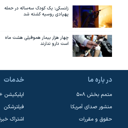
زلنسکی: یک کودک سه‌ساله در حمله
پهپادی روسیه کشته شد
چهار هزار بیمار هموفیلی هشت ماه
است دارو ندارند
در باره ما
خدمات
متمم بخش ۵۰۸
اپلیکیشن +VOA
منشور صدای آمریکا
فیلترشکن
حقوق و مقررات
اشتراک خبرن