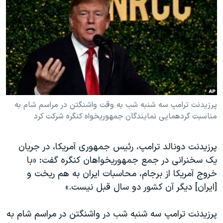
دنبال کنید
مستندها
فرهنگ و زندگی
حقوق شهروندی
انتخابات ریاست جمهوری آمریکا ۲۰۲۴
اقتصادی
حمله جمهوری اسلامی به اسرائیل
رمز مهسا
علم و فناوری
زبانهای مختلف
اسرائیل در جنگ
ورزش زنان در ایران
گالری عکس
اعتراضات زن، زندگی، آزادی
پرزیدنت ترامپ سه شنبه شب به وقت واشنگتن در مراسم شام به
مناسبت گردهمایی نمایندگان جمهوریخواه کنگره شرکت کرد
آرشیو پخش زنده
مجموعه مستندهای دادخواهی
تریبونال مردمی آبان ۹۸
پرزیدنت دونالد ترامپ، رئیس جمهوری آمریکا، در جریان
دادگاه حمید نوری
یک سخنرانی در جمع جمهوریخواهان کنگره گفت: «با
چهل سال گروگان‌گیری
خروج آمریکا از برجام، محاسبات ایران به هم ریخت و
[ایران] دیگر آن کشور دو سال قبل نیست.»
قانون شفافیت دارائی کادر رهبری ایران
اعتراضات مردمی آبان ۹۸
پرزیدنت ترامپ سه شنبه شب در واشنگتن در مراسم شام به