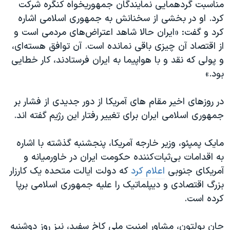
اسرائیل در جنگ
مناسبت گردهمایی نمایندگان جمهوریخواه کنگره شرکت
کرد. او در بخشی از سخنانش به جمهوری اسلامی اشاره
نرگس محمدی برنده جایزه نوبل صلح
کرد و گفت: «ایران حالا شاهد اعتراض‌های مردمی است و
همایش محافظه‌کاران آمریکا «سی‌پک»
از اقتصاد آن چیزی باقی نمانده است. آن توافق هسته‌ای،
صفحه‌های ویژه
و پولی که نقد و با هواپیما به ایران فرستادند، کار خطایی
بود.»
سفر پرزیدنت ترامپ به چین
در روزهای اخیر مقام های آمریکا از دور جدیدی از فشار بر
جمهوری اسلامی ایران برای تغییر رفتار این رژیم گفته اند.
مایک پمپئو، وزیر خارجه آمریکا، پنجشنبه گذشته با اشاره
به اقدامات بی‌ثبات‌کننده حکومت ایران در خاورمیانه و
آمریکای جنوبی
اعلام کرد
که دولت ایالت متحده یک کارزار
بزرگ اقتصادی و دیپلماتیک را علیه جمهوری اسلامی برپا
کرده است.
جان بولتون، مشاور امنیت ملی کاخ سفید، نیز روز دوشنبه