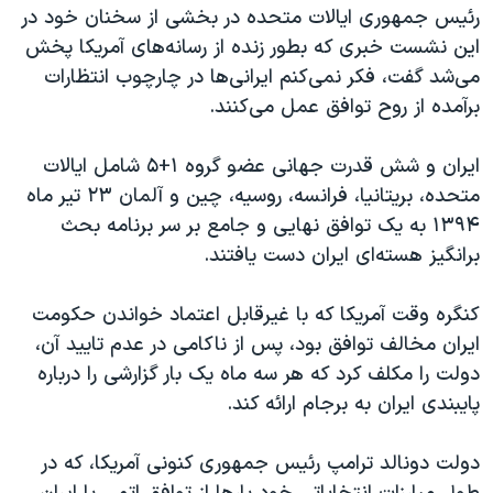
اسرائیل در جنگ
رئیس جمهوری ایالات متحده در بخشی از سخنان خود در
این نشست خبری که بطور زنده از رسانه‌های آمریکا پخش
نرگس محمدی برنده جایزه نوبل صلح
می‌شد گفت، فکر نمی‌کنم ایرانی‌ها در چارچوب انتظارات
همایش محافظه‌کاران آمریکا «سی‌پک»
برآمده از روح توافق عمل می‌کنند.
صفحه‌های ویژه
ایران و شش قدرت جهانی عضو گروه ۱+۵ شامل ایالات
سفر پرزیدنت ترامپ به چین
متحده، بریتانیا، فرانسه، روسیه، چین و آلمان ۲۳ تیر ماه
۱۳۹۴ به یک توافق نهایی و جامع بر سر برنامه بحث
برانگیز هسته‌ای ایران دست یافتند.
کنگره وقت آمریکا که با غیرقابل اعتماد خواندن حکومت
ایران مخالف توافق بود، پس از ناکامی در عدم تایید آن،
دولت را مکلف کرد که هر سه ماه یک بار گزارشی را درباره
پایبندی ایران به برجام ارائه کند.
دولت دونالد ترامپ رئیس جمهوری کنونی آمریکا، که در