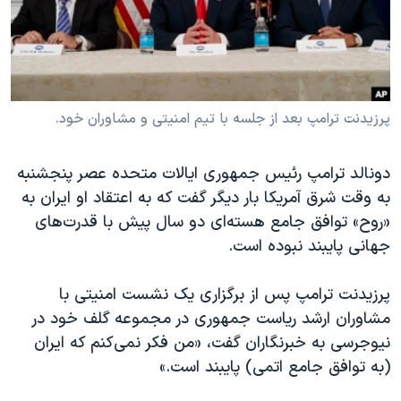
دنبال کنید
مستندها
فرهنگ و زندگی
حقوق شهروندی
انتخابات ریاست جمهوری آمریکا ۲۰۲۴
اقتصادی
حمله جمهوری اسلامی به اسرائیل
رمز مهسا
علم و فناوری
پرزیدنت ترامپ بعد از جلسه با تیم امنیتی و مشاوران خود.
زبانهای مختلف
اسرائیل در جنگ
ورزش زنان در ایران
دونالد ترامپ رئیس جمهوری ایالات متحده عصر پنجشنبه
گالری عکس
اعتراضات زن، زندگی، آزادی
به وقت شرق آمریکا بار دیگر گفت که به اعتقاد او ایران به
آرشیو پخش زنده
مجموعه مستندهای دادخواهی
«روح» توافق جامع هسته‌ای دو سال پیش با قدرت‌های
جهانی پایبند نبوده است.
تریبونال مردمی آبان ۹۸
دادگاه حمید نوری
پرزیدنت ترامپ پس از برگزاری یک نشست امنیتی با
چهل سال گروگان‌گیری
مشاوران ارشد ریاست جمهوری در مجموعه گلف خود در
نیوجرسی به خبرنگاران گفت، «من فکر نمی‌کنم که ایران
قانون شفافیت دارائی کادر رهبری ایران
(به توافق جامع اتمی) پایبند است.»
اعتراضات مردمی آبان ۹۸