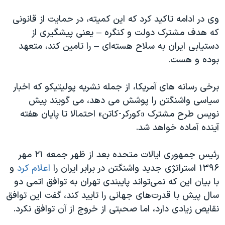
اسرائیل در جنگ
وی در ادامه تاکید کرد که این کمیته، در حمایت از قانونی
نرگس محمدی برنده جایزه نوبل صلح
که هدف مشترک دولت و کنگره – یعنی پیشگیری از
همایش محافظه‌کاران آمریکا «سی‌پک»
دستیابی ایران به سلاح هسته‌ای – را تامین کند، متعهد
صفحه‌های ویژه
بوده و هست.
سفر پرزیدنت ترامپ به چین
برخی رسانه های آمریکا، از جمله نشریه پولیتیکو که اخبار
سیاسی واشنگتن را پوشش می دهد، می گویند پیش
نویس طرح مشترک «کورکر-کاتن» احتمالا تا پایان هفته
آینده آماده خواهد شد.
رئیس جمهوری ایالات متحده بعد از ظهر جمعه ۲۱ مهر
۱۳۹۶ استراتژی جدید واشنگتن در برابر ایران را
اعلام کرد
و
با بیان این که نمی‌تواند پایبندی تهران به توافق اتمی دو
سال پیش با قدرت‌های جهانی را تایید کند، گفت این توافق
نقایص زیادی دارد، اما صحبتی از خروج از آن توافق نکرد.