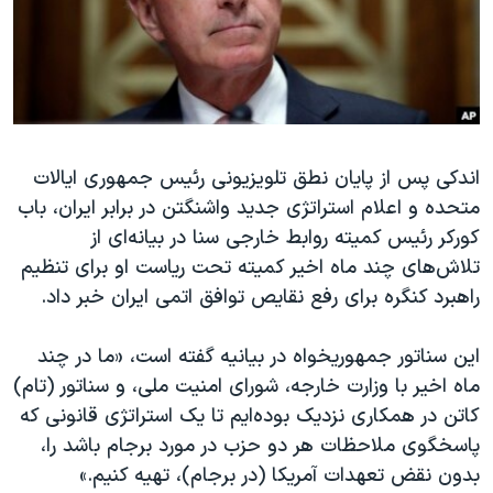
دنبال کنید
مستندها
فرهنگ و زندگی
حقوق شهروندی
انتخابات ریاست جمهوری آمریکا ۲۰۲۴
اقتصادی
حمله جمهوری اسلامی به اسرائیل
رمز مهسا
علم و فناوری
زبانهای مختلف
اندکی پس از پایان نطق تلویزیونی رئیس جمهوری ایالات
اسرائیل در جنگ
ورزش زنان در ایران
متحده و اعلام استراتژی جدید واشنگتن در برابر ایران، باب
گالری عکس
اعتراضات زن، زندگی، آزادی
کورکر رئیس کمیته روابط خارجی سنا در بیانه‌ای از
آرشیو پخش زنده
مجموعه مستندهای دادخواهی
تلاش‌های چند ماه اخیر کمیته تحت ریاست او برای تنظیم
راهبرد کنگره برای رفع نقایص توافق اتمی ایران خبر داد.
تریبونال مردمی آبان ۹۸
دادگاه حمید نوری
این سناتور جمهوریخواه در بیانیه گفته است، «ما در چند
چهل سال گروگان‌گیری
ماه اخیر با وزارت خارجه، شورای امنیت ملی، و سناتور (تام)
کاتن در همکاری نزدیک بوده‌ایم تا یک استراتژی قانونی که
قانون شفافیت دارائی کادر رهبری ایران
پاسخگوی ملاحظات هر دو حزب در مورد برجام باشد را،
اعتراضات مردمی آبان ۹۸
بدون نقض تعهدات آمریکا (در برجام)، تهیه کنیم.»