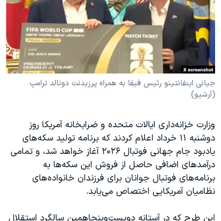
دنبال کنید
مستندها
فرهنگ و زندگی
حقوق شهروندی
انتخابات ریاست جمهوری آمریکا ۲۰۲۴
اقتصادی
حمله جمهوری اسلامی به اسرائیل
رمز مهسا
علم و فناوری
زبانهای مختلف
اسرائیل در جنگ
ورزش زنان در ایران
جیانی اینفانتینو رئیس فیفا به همراه پرزیدنت دونالد ترامپ
(آرشیو)
گالری عکس
اعتراضات زن، زندگی، آزادی
آرشیو پخش زنده
مجموعه مستندهای دادخواهی
وزارت خزانه‌داری ایالات متحده و ضرابخانه آمریکا روز
تریبونال مردمی آبان ۹۸
دوشنبه ۱۱ خرداد اعلام کردند که برنامه تولید سکه‌های
یادبود جام جهانی فوتبال ۲۰۲۶ آغاز خواهد شد، و تمامی
دادگاه حمید نوری
درآمدهای اضافی حاصل از فروش این سکه‌ها به
چهل سال گروگان‌گیری
برنامه‌های فوتبال جوانان برای فرزندان خانواده‌های
قانون شفافیت دارائی کادر رهبری ایران
نظامیان آمریکایی اختصاص می‌یابد.
اعتراضات مردمی آبان ۹۸
این طرح که در آستانه دویست‌وپنجاهمین سالگرد استقلال