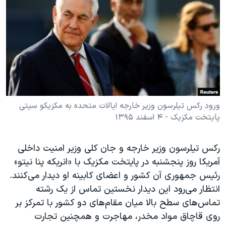
دنبال کنید
مستندها
فرهنگ و زندگی
حقوق شهروندی
انتخابات ریاست جمهوری آمریکا ۲۰۲۴
اقتصادی
حمله جمهوری اسلامی به اسرائیل
رمز مهسا
علم و فناوری
زبانهای مختلف
اسرائیل در جنگ
ورزش زنان در ایران
گالری عکس
اعتراضات زن، زندگی، آزادی
ورود رکس تیلرسون وزیر خارجه ایالات متحده به مکزیکو سیتی
پایتخت مکزیک - ۴ اسفند ۱۳۹۵
آرشیو پخش زنده
مجموعه مستندهای دادخواهی
تریبونال مردمی آبان ۹۸
رکس تیلرسون وزیر خارجه و جان کلی وزیر امنیت داخلی
دادگاه حمید نوری
آمریکا روز پنجشنبه در پایتخت مکزیک با «انریکه پنا نیتو»
چهل سال گروگان‌گیری
رئیس جمهوری آن کشور و اعضای کابینه او دیدار می‌کنند.
انتظار می‌رود این دیدار نخستین تماس از یک رشته
قانون شفافیت دارائی کادر رهبری ایران
تماس‌های سطح بالا میان مقام‌های دو کشور با تمرکز بر
اعتراضات مردمی آبان ۹۸
روی قاچاق مواد مخدر، مهاجرت و همچنین تجارت