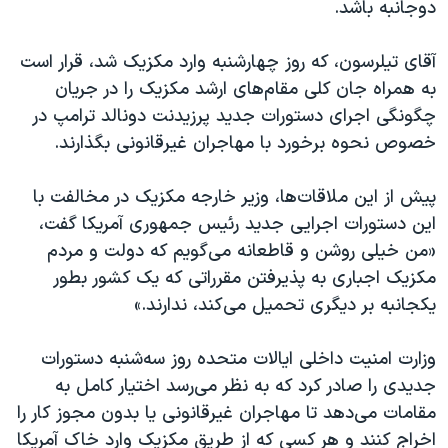
اسرائیل در جنگ
دوجانبه باشد.
نرگس محمدی برنده جایزه نوبل صلح
آقای تیلرسون، که روز چهارشنبه وارد مکزیک شد، قرار است
همایش محافظه‌کاران آمریکا «سی‌پک»
به همراه جان کلی مقام‌های ارشد مکزیک را در جریان
صفحه‌های ویژه
چگونگی اجرای دستورات جدید پرزیدنت دونالد ترامپ در
خصوص نحوه برخورد با مهاجران غیرقانونی بگذارند.
سفر پرزیدنت ترامپ به چین
پیش از این ملاقات‌ها، وزیر خارجه مکزیک در مخالفت با
این دستورات اجرایی جدید رئیس جمهوری آمریکا گفت،
«من خیلی روشن و قاطعانه می‌گویم که دولت و مردم
مکزیک اجباری به پذیرفتن مقرراتی که یک کشور بطور
یکجانبه بر دیگری تحمیل می‌کند، ندارند.»
وزارت امنیت داخلی ایالات متحده روز سه‌شنبه دستورات
جدیدی را صادر کرد که به نظر می‌رسد اختیار کامل به
مقامات می‌دهد تا مهاجران غیرقانونی یا بدون مجوز کار را
اخراج کنند و هر کسی که از طریق مکزیک وارد خاک آمریکا