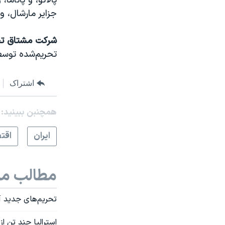
پالائو، و پانام
جزایر مارشال، و
شرکت مشتاق ت
تحریم‌‌شده توسط
اشتراک
همچنبن ببینید:
ايران
اقت
مطالب مر
تحریم‌های جدید آم
استرالیا چند تن ا