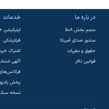
در باره ما
خدمات
متمم بخش ۵۰۸
اپلیکیشن +VOA
منشور صدای آمریکا
فیلترشکن
حقوق و مقررات
اشتراک خبرن
قوانین تالار
آگهی استخد
فرکانس‌های 
پخش رادیو
یادگیری زبان انگلیسی
نسخه سبک 
دنبال کنید