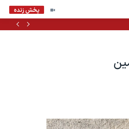
پخش زنده
قبلی
بعدی
مین