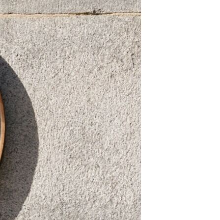
مستندها
فرهنگ و زندگی
حقوق شهروندی
انتخابات ریاست جمهوری آمریکا ۲۰۲۴
اقتصادی
حمله جمهوری اسلامی به اسرائیل
رمز مهسا
علم و فناوری
اسرائیل در جنگ
ورزش زنان در ایران
گالری عکس
اعتراضات زن، زندگی، آزادی
آرشیو پخش زنده
مجموعه مستندهای دادخواهی
تریبونال مردمی آبان ۹۸
دادگاه حمید نوری
چهل سال گروگان‌گیری
قانون شفافیت دارائی کادر رهبری ایران
اعتراضات مردمی آبان ۹۸
اسرائیل در جنگ