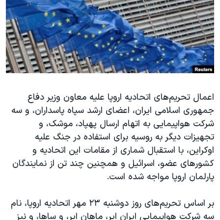
دنبال کنید
مستندها
فرهنگ و زندگی
حقوق شهروندی
انتخابات ریاست جمهوری آمریکا ۲۰۲۴
اقتصادی
حمله جمهوری اسلامی به اسرائیل
رمز مهسا
علم و فناوری
زبانهای مختلف
اسرائیل در جنگ
ورزش زنان در ایران
اعمال تحریم‌های اتحادیه اروپا علیه معاون وزیر دفاع
گالری عکس
اعتراضات زن، زندگی، آزادی
جمهوری اسلامی ایران، اعضای ارشد سپاه پاسداران، و سه
آرشیو پخش زنده
مجموعه مستندهای دادخواهی
شرکت هواپیمایی به اتهام ارسال پهپاد، موشک، و
تریبونال مردمی آبان ۹۸
تجهیزات دیگر به روسیه برای استفاده در جنگ علیه
اوکراین، با استقبال شماری از مقامات این اتحادیه و
دادگاه حمید نوری
کشورهای عضو، اسرائیل و همچنین چند تن از نمایندگان
چهل سال گروگان‌گیری
پارلمان اروپا مواجه شده است.
قانون شفافیت دارائی کادر رهبری ایران
بر اساس تحریم‌های روز دوشنبه ۲۳ مهر اتحادیه اروپا، نام
اعتراضات مردمی آبان ۹۸
سه شرکت هواپیمایی ایران ایر، ماهان ایر، و ساها، و نیز