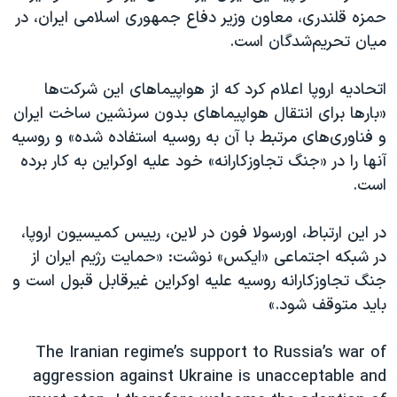
اسرائیل در جنگ
حمزه قلندری، معاون وزیر دفاع جمهوری اسلامی ایران، در
نرگس محمدی برنده جایزه نوبل صلح
میان تحریم‌شدگان است.
همایش محافظه‌کاران آمریکا «سی‌پک»
اتحادیه اروپا اعلام کرد که از هواپیماهای این شرکت‌ها
صفحه‌های ویژه
«بارها برای انتقال هواپیماهای بدون سرنشین ساخت ایران
سفر پرزیدنت ترامپ به چین
و فناوری‌های مرتبط با آن به روسیه استفاده شده» و روسیه
آنها را در «جنگ تجاوزکارانه» خود علیه اوکراین به کار برده
است.
در این ارتباط، اورسولا فون در لاین، رییس کمیسیون اروپا،
در شبکه اجتماعی «ایکس»‌ نوشت: «حمایت رژیم ایران از
جنگ تجاوزکارانه روسیه علیه اوکراین غیرقابل قبول است و
باید متوقف شود.»
The Iranian regime’s support to Russia’s war of
aggression against Ukraine is unacceptable and