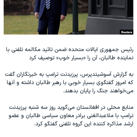
دنبال کنید
مستندها
فرهنگ و زندگی
حقوق شهروندی
انتخابات ریاست جمهوری آمریکا ۲۰۲۴
اقتصادی
حمله جمهوری اسلامی به اسرائیل
رمز مهسا
علم و فناوری
زبانهای مختلف
رئیس جمهوری ایالات متحده ضمن تائید مکالمه تلفنی با
اسرائیل در جنگ
ورزش زنان در ایران
نماینده طالبان، آن را «بسیار خوب» توصیف کرد
گالری عکس
اعتراضات زن، زندگی، آزادی
آرشیو پخش زنده
مجموعه مستندهای دادخواهی
به گزارش آسوشیتدپرس، پرزیدنت ترامپ به خبرنگاران گفت
که امروز گفتگوی بسیار خوبی با رهبر طالبان داشته و آنها
تریبونال مردمی آبان ۹۸
می‌خواهند جنگ را پایان بدهند.
دادگاه حمید نوری
چهل سال گروگان‌گیری
منابع محلی در افغانستان می‌گوید روز سه شنبه پرزیدنت
ترامپ با ملاعبدالغنی برادر معاون سیاسی طالبان و عضو
قانون شفافیت دارائی کادر رهبری ایران
ارشد مذاکره کننده این گروه تلفنی گفتگو کرد.
اعتراضات مردمی آبان ۹۸