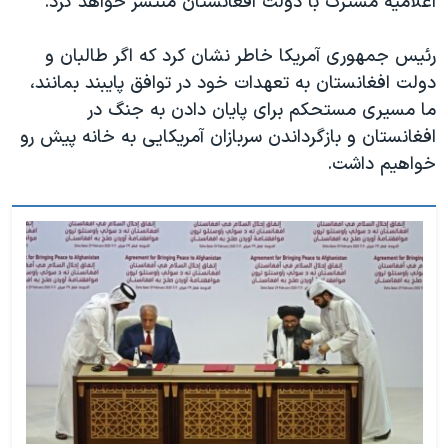
اعلامیه مشترک با دولت افغانستان منتشر خواهد کرد.
اسرائیل در جنگ
نرگس محمدی برنده جایزه نوبل صلح
رئیس جمهوری آمریکا خاطر نشان کرد که اگر طالبان و
همایش محافظه‌کاران آمریکا «سی‌پک»
دولت افغانستان به تعهدات خود در توافق پایبند بمانند،
ما مسیری مستحکم برای پایان دادن به جنگ در
صفحه‌های ویژه
افغانستان و بازگرداندن سربازان آمریکایی به خانه پیش رو
سفر پرزیدنت ترامپ به چین
خواهیم داشت.