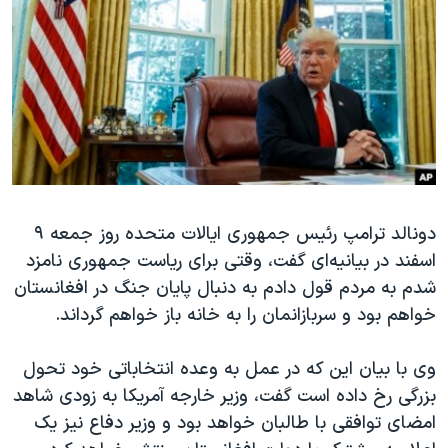
دنبال کنید
مستندها
فرهنگ و زندگی
حقوق شهروندی
انتخابات ریاست جمهوری آمریکا ۲۰۲۴
اقتصادی
حمله جمهوری اسلامی به اسرائیل
رمز مهسا
علم و فناوری
زبانهای مختلف
اسرائیل در جنگ
ورزش زنان در ایران
گالری عکس
اعتراضات زن، زندگی، آزادی
دونالد ترامپ رئیس جمهوری ایالات متحده روز جمعه ۹
آرشیو پخش زنده
مجموعه مستندهای دادخواهی
اسفند در بیانیه‌ای گفت، وقتی برای ریاست جمهوری نامزد
تریبونال مردمی آبان ۹۸
شدم به مردم قول دادم به دنبال پایان جنگ در افغانستان
دادگاه حمید نوری
خواهم بود و سربازانمان را به خانه باز خواهم گرداند.
چهل سال گروگان‌گیری
وی با بیان این که در عمل به وعده انتخاباتی خود تحول
قانون شفافیت دارائی کادر رهبری ایران
بزرگی رخ داده است گفت، وزیر خارجه آمریکا به زودی شاهد
اعتراضات مردمی آبان ۹۸
امضای توافقی با طالبان خواهد بود و وزیر دفاع نیز یک