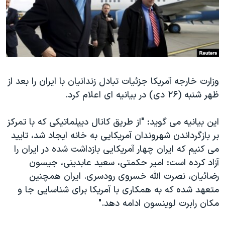
دنبال کنید
مستندها
فرهنگ و زندگی
حقوق شهروندی
انتخابات ریاست جمهوری آمریکا ۲۰۲۴
اقتصادی
حمله جمهوری اسلامی به اسرائیل
رمز مهسا
علم و فناوری
زبانهای مختلف
وزارت خارجه آمریکا جزئیات تبادل زندانیان با ایران را بعد از
اسرائیل در جنگ
ورزش زنان در ایران
ظهر شنبه (۲۶ دی) در بیانیه ای اعلام کرد.
گالری عکس
اعتراضات زن، زندگی، آزادی
آرشیو پخش زنده
مجموعه مستندهای دادخواهی
این بیانیه می گوید: "از طریق کانال دیپلماتیکی که با تمرکز
بر بازگرداندن شهروندان آمریکایی به خانه ایجاد شد، تایید
تریبونال مردمی آبان ۹۸
می کنیم که ایران چهار آمریکایی بازداشت شده در ایران را
دادگاه حمید نوری
آزاد کرده است: امیر حکمتی، سعید عابدینی، جیسون
چهل سال گروگان‌گیری
رضائیان، نصرت الله خسروی رودسری. ایران همچنین
متعهد شده که به همکاری با آمریکا برای شناسایی جا و
قانون شفافیت دارائی کادر رهبری ایران
مکان رابرت لوینسون ادامه دهد."
اعتراضات مردمی آبان ۹۸