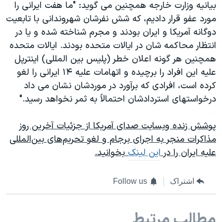
اسرائیل در جنگ
بیانیه وزارت خارجه همچنین می گوید: "ما هفت ایرانی را
مورد عفو قرار دادیم، که شش نفرشان شهروندانی با تابعیت
نرگس محمدی برنده جایزه نوبل صلح
دوگانه آمریکا و ایران بودند و مجرم شناخته شده و یا در
همایش محافظه‌کاران آمریکا «سی‌پک»
انتظار محاکمه شان در ایالات متحده بودند. ایالات متحده
صفحه‌های ویژه
همچنین هر گونه اعلان خطر (پلیس بین المللی) اینترپل
علیه این افراد را برچیده و اتهامات علیه ۱۴ ایرانی را لغو
سفر پرزیدنت ترامپ به چین
کرده است، افرادی که برآورد در موردشان نشان می داد
درخواستهای استردادشان احتمالاً به ثمر نخواهد رسید."
پوشش زنده وبسایت صدای آمریکا از جزئیات آخرین روز
مذاکرات منجر به اجرای برجام و لغو تحریم‌های بین‌المللی
علیه ایران را در
این لینک
بخوانید.
اشتراک
Follow us
مطالب مرتبط