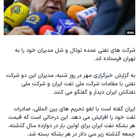
دنبال کنید
مستندها
فرهنگ و زندگی
حقوق شهروندی
انتخابات ریاست جمهوری آمریکا ۲۰۲۴
اقتصادی
حمله جمهوری اسلامی به اسرائیل
رمز مهسا
علم و فناوری
زبانهای مختلف
شرکت های نفتی عمده توتال و شل مدیران خود را به
اسرائیل در جنگ
ورزش زنان در ایران
تهران فرستاده اند.
گالری عکس
اعتراضات زن، زندگی، آزادی
آرشیو پخش زنده
مجموعه مستندهای دادخواهی
به گزارش خبرگزاری مهر در روز شنبه، مدیران این دو شرکت
نفتی با مقامات شرکت ملی نفت ایران و شرکت ملی
تریبونال مردمی آبان ۹۸
نفتکش ایران دیدار و گفتگو می کنند.
دادگاه حمید نوری
چهل سال گروگان‌گیری
ایران گفته است با لغو تحریم های بین المللی، صادرات
نفت خود را افزایش می دهد. این درحالی است که قیمت
قانون شفافیت دارائی کادر رهبری ایران
هر بشکه نفت ایران برای اولین بار در دوازده سال گذشته،
اعتراضات مردمی آبان ۹۸
جمعه گذشته زیر سی دلار در هر بشکه بسته شد.