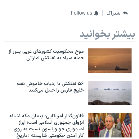
اسرائیل در جنگ
نرگس محمدی برنده جایزه نوبل صلح
اشتراک
Follow us
همایش محافظه‌کاران آمریکا «سی‌پک»
بیشتر بخوانید
صفحه‌های ویژه
سفر پرزیدنت ترامپ به چین
موج محکومیت کشورهای عربی پس از
حمله سپاه به نفتکش اماراتی
۵۶ نفتکش با ردیاب خاموش نفت
خلیج فارس را حمل می‌کنند
قانون‌گذار آمریکایی: پیمان مکه نشانه
انزوای جمهوری اسلامی است؛ ابراز
امیدواری جو ویلسون نسبت به روی
کار آمدن حکومتی شایسته «تاریخ