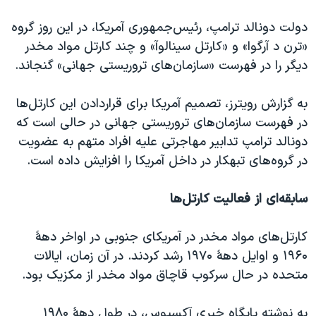
اسرائیل در جنگ
دولت دونالد ترامپ، رئیس‌جمهوری آمریکا، در این روز گروه
نرگس محمدی برنده جایزه نوبل صلح
«ترن د آرگوا» و «کارتل سینالوآ» و چند کارتل مواد مخدر
همایش محافظه‌کاران آمریکا «سی‌پک»
دیگر را در فهرست «سازمان‌های تروریستی جهانی» گنجاند.
صفحه‌های ویژه
به گزارش رویترز، تصمیم آمریکا برای قرار‌دادن این کارتل‌ها
سفر پرزیدنت ترامپ به چین
در فهرست سازمان‌های تروریستی جهانی در حالی است که
دونالد ترامپ تدابیر مهاجرتی علیه افراد متهم به عضویت
در گروه‌های تبهکار در داخل آمریکا را افزایش داده است.
سابقه‌ای از فعالیت کارتل‌ها
کارتل‌های مواد مخدر در آمریکای جنوبی در اواخر دههٔ
۱۹۶۰ و اوایل دههٔ ۱۹۷۰ رشد کردند. در آن زمان، ایالات
متحده در حال سرکوب قاچاق مواد مخدر از مکزیک بود.
به نوشته پایگاه خبری آکسیوس، در طول دههٔ ۱۹۸۰