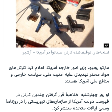
دنبال کنید
مستندها
فرهنگ و زندگی
حقوق شهروندی
انتخابات ریاست جمهوری آمریکا ۲۰۲۴
اقتصادی
حمله جمهوری اسلامی به اسرائیل
رمز مهسا
علم و فناوری
زبانهای مختلف
اسرائیل در جنگ
ورزش زنان در ایران
گالری عکس
اعتراضات زن، زندگی، آزادی
اسلحه‌های توقیف‌شده کارتل سینالوآ در آمریکا – آرشیو
آرشیو پخش زنده
مجموعه مستندهای دادخواهی
مارکو روبیو، وزیر امور‌ خارجه آمریکا، اعلام کرد کارتل‌های
تریبونال مردمی آبان ۹۸
مواد مخدر تهدیدی علیه امنیت ملی، سیاست خارجی و
دادگاه حمید نوری
منافع ملی آمریکا هستند.
چهل سال گروگان‌گیری
او روز چهارشنبه اطلاعیهٔ قرار‌ گرفتن چندین کارتل در
قانون شفافیت دارائی کادر رهبری ایران
فهرست دولت آمریکا از سازمان‌های تروریستی را در روزنامهٔ
اعتراضات مردمی آبان ۹۸
رسمی ایالات متحده منتشر کرد.