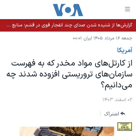
ینکهای
ابل
سترسی
گزارش‌ها از شنیده شدن صدای چند انفجار قوی در قشم؛ منابع حکومتی می‌گویند درگیری در تنگه هرمز بود
خانه
هش
جمعه ۱۶ مرداد ۱۴۰۵ ایران ۰۰:۰۱
نسخه سبک وب‌سایت
ه
آمريکا
حتوای
موضوع ها
صلی
از کارتل‌های مواد مخدر که به فهرست
برنامه های تلویزیونی
ایران
هش
سازمان‌‌های تروریستی افزوده شدند چه
جدول برنامه ها
ه
آمریکا
می‌دانیم؟
فحه
صفحه‌های ویژه
جهان
صلی
فرکانس‌های صدای آمریکا
ورزشی
جام جهانی ۲۰۲۶
۰۲ اسفند ۱۴۰۳
هش
پخش رادیویی
ه
گزیده‌ها
عملیات خشم حماسی
اشتراک
ستجو
۲۵۰سالگی آمریکا
ویژه برنامه‌ها
یادگیری زبان انگلیسی
ویدیوها
بایگانی برنامه‌های تلویزیونی