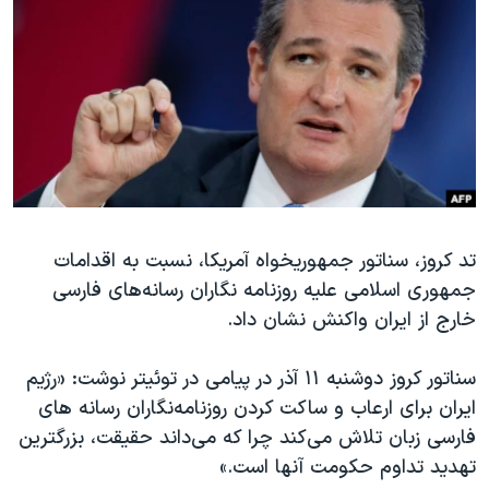
دنبال کنید
مستندها
فرهنگ و زندگی
حقوق شهروندی
انتخابات ریاست جمهوری آمریکا ۲۰۲۴
اقتصادی
حمله جمهوری اسلامی به اسرائیل
رمز مهسا
علم و فناوری
زبانهای مختلف
اسرائیل در جنگ
ورزش زنان در ایران
گالری عکس
اعتراضات زن، زندگی، آزادی
تد کروز، سناتور جمهوریخواه آمریکا، نسبت به اقدامات
آرشیو پخش زنده
مجموعه مستندهای دادخواهی
جمهوری اسلامی علیه روزنامه نگاران رسانه‌های فارسی
تریبونال مردمی آبان ۹۸
خارج از ایران واکنش نشان داد.
دادگاه حمید نوری
سناتور کروز دوشنبه ۱۱ آذر در پیامی در توئیتر نوشت: «رژیم
چهل سال گروگان‌گیری
ایران برای ارعاب و ساکت کردن روزنامه‌نگاران رسانه های
قانون شفافیت دارائی کادر رهبری ایران
فارسی زبان تلاش می‌کند چرا که می‌داند حقیقت، بزرگترین
اعتراضات مردمی آبان ۹۸
تهدید تداوم حکومت آنها است.»