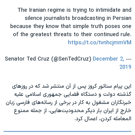
اسرائیل در جنگ
The Iranian regime is trying to intimidate and
نرگس محمدی برنده جایزه نوبل صلح
silence journalists broadcasting in Persian
همایش محافظه‌کاران آمریکا «سی‌پک»
because they know that simple truth poses one
of the greatest threats to their continued rule.
صفحه‌های ویژه
https://t.co/tvnhcjmmVM
سفر پرزیدنت ترامپ به چین
December 2,
— Senator Ted Cruz (@SenTedCruz)
2019
این پیام سناتور کروز پس از آن منتشر شد که در روزهای
گذشته دولت و دستگاه قضایی جمهوری اسلامی علیه
خبرنگاران مشغول به کار در برخی از رسانه‌های فارسی زبان
خارج از ایران بار دیگر محدودیت‌هایی، از جمله ممنوع
المعامله کردن، اعمال کرد.