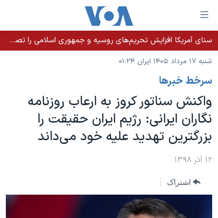
ینکهای
ابل
سترسی
سنای آمریکا افزایش تحریم‌های روسیه و جمهوری اسلامی را تصویب کرد؛ زلنسکی از این اقدام تشکر کرد
خانه
هش
شنبه ۱۷ مرداد ۱۴۰۵ ایران ۰۱:۲۴
نسخه سبک وب‌سایت
ه
سرخط خبرها
حتوای
موضوع ها
صلی
واکنش سناتور کروز به ارعاب روزنامه
برنامه های تلویزیونی
ایران
هش
نگاران ایرانی: رژیم ایران حقیقت را
جدول برنامه ها
ه
آمریکا
بزرگترین تهدید علیه خود می‌داند
فحه
صفحه‌های ویژه
جهان
صلی
فرکانس‌های صدای آمریکا
ورزشی
جام جهانی ۲۰۲۶
۱۲ آذر ۱۳۹۸
هش
پخش رادیویی
ه
گزیده‌ها
عملیات خشم حماسی
اشتراک
ستجو
۲۵۰سالگی آمریکا
ویژه برنامه‌ها
یادگیری زبان انگلیسی
ویدیوها
بایگانی برنامه‌های تلویزیونی