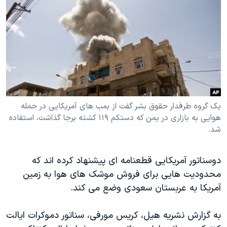
دنبال کنید
مستندها
فرهنگ و زندگی
حقوق شهروندی
انتخابات ریاست جمهوری آمریکا ۲۰۲۴
اقتصادی
حمله جمهوری اسلامی به اسرائیل
رمز مهسا
علم و فناوری
زبانهای مختلف
اسرائیل در جنگ
ورزش زنان در ایران
گالری عکس
اعتراضات زن، زندگی، آزادی
یک گروه طرفدار حقوق بشر گفت از بمب های آمریکایی در حمله
هوایی به بازاری در یمن که دستکم ۱۱۹ کشته برجا گذاشت، استفاده
آرشیو پخش زنده
مجموعه مستندهای دادخواهی
شد.
تریبونال مردمی آبان ۹۸
دادگاه حمید نوری
دوسناتور آمریکایی قطعنامه ای پیشنهاد کرده اند که
محدودیت هایی برای فروش موشک های هوا به زمین
چهل سال گروگان‌گیری
آمریکا به عربستان سعودی وضع می کند.
قانون شفافیت دارائی کادر رهبری ایران
اعتراضات مردمی آبان ۹۸
به گزارش نشریه هیل، کریس مورفی، سناتور دموکرات ایالت