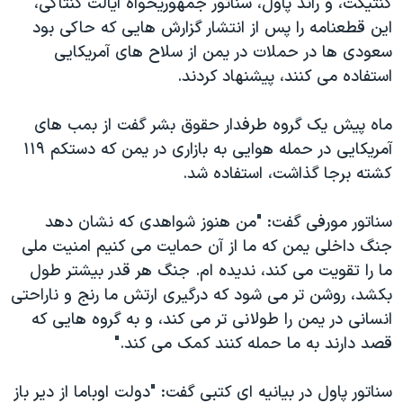
کنتیکت، و راند پاول، سناتور جمهوریخواه ایالت کنتاکی،
اسرائیل در جنگ
این قطعنامه را پس از انتشار گزارش هایی که حاکی بود
نرگس محمدی برنده جایزه نوبل صلح
سعودی ها در حملات در یمن از سلاح های آمریکایی
همایش محافظه‌کاران آمریکا «سی‌پک»
استفاده می کنند، پیشنهاد کردند.
صفحه‌های ویژه
ماه پیش یک گروه طرفدار حقوق بشر گفت از بمب های
سفر پرزیدنت ترامپ به چین
آمریکایی در حمله هوایی به بازاری در یمن که دستکم ۱۱۹
کشته برجا گذاشت، استفاده شد.
سناتور مورفی گفت: "من هنوز شواهدی که نشان دهد
جنگ داخلی یمن که ما از آن حمایت می کنیم امنیت ملی
ما را تقویت می کند، ندیده ام. جنگ هر قدر بیشتر طول
بکشد، روشن تر می شود که درگیری ارتش ما رنج و ناراحتی
انسانی در یمن را طولانی تر می کند، و به گروه هایی که
قصد دارند به ما حمله کنند کمک می کند."
سناتور پاول در بیانیه ای کتبی گفت: "دولت اوباما از دیر باز