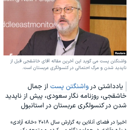
دنبال کنید
مستندها
فرهنگ و زندگی
حقوق شهروندی
انتخابات ریاست جمهوری آمریکا ۲۰۲۴
اقتصادی
حمله جمهوری اسلامی به اسرائیل
رمز مهسا
علم و فناوری
زبانهای مختلف
اسرائیل در جنگ
ورزش زنان در ایران
گالری عکس
اعتراضات زن، زندگی، آزادی
واشنگتن پست می گوید این آخرین مقاله آقای خاشقجی قبل از
ناپدید شدن و مرگ احتمالی در کنسولگری عربستان است.
آرشیو پخش زنده
مجموعه مستندهای دادخواهی
تریبونال مردمی آبان ۹۸
یادداشتی در
واشنگتن پست
از جمال
دادگاه حمید نوری
خاشقجی، روزنامه نگار سعودی، پیش از ناپدید
چهل سال گروگان‌گیری
شدن در کنسولگری عربستان در استانبول
قانون شفافیت دارائی کادر رهبری ایران
اعتراضات مردمی آبان ۹۸
اخیرا در فضای آنلاین به گزارش سال ۲۰۱۸ «خانه آزادی»