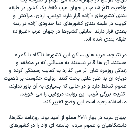
درباره «آزادی در جهان» نگاه می کردم و متوجه یک
اسرائیل در جنگ
واقعیت تلخ شدم. در جهان عرب فقط یک کشور در طبقه
نرگس محمدی برنده جایزه نوبل صلح
بندی کشورهای «آزاد» قرار دارد: تونس. اردن، مراکش و
همایش محافظه‌کاران آمریکا «سی‌پک»
کویت در طبقه بندی کشورهای «تا حدودی آزاد» در رتبه
بعدی قرار دارند. مابقی کشورها در جهان عرب «غیرآزاد»
صفحه‌های ویژه
طبقه بندی شده اند.
سفر پرزیدنت ترامپ به چین
در نتیجه، عرب های ساکن این کشورها ناآگاه یا گمراه
هستند. آن ها قادر نیستند به مسائلی که بر منطقه و
زندگی روزمره شان اثر می گذارد به کفایت رسیدگی کرده و
درباره آن به طور علنی بحث کنند. روایت حکومت بر ذهنیت
عموم تسلط دارد و در حالی که بسیاری به آن باور ندارند،
اکثریت بزرگی فریب این روایت دروغین را می خورند.
متاسفانه بعید است این وضع تغییر کند.
جهان عرب در بهار ۲۰۱۱ مملو از امید بود. روزنامه نگارها،
دانشگاهیان و عموم مردم جامعه ای آزاد را در کشورهای