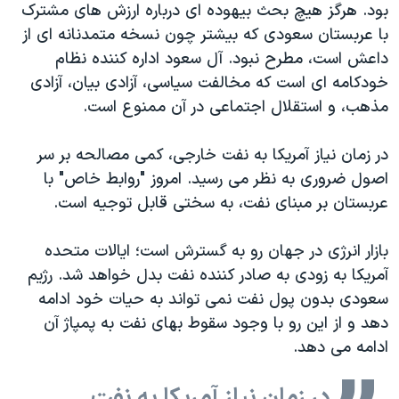
اسرائیل در جنگ
بود. هرگز هیچ بحث بیهوده ای درباره ارزش های مشترک
با عربستان سعودی که بیشتر چون نسخه متمدنانه ای از
نرگس محمدی برنده جایزه نوبل صلح
داعش است، مطرح نبود. آل سعود اداره کننده نظام
همایش محافظه‌کاران آمریکا «سی‌پک»
خودکامه ای است که مخالفت سیاسی، آزادی بیان، آزادی
صفحه‌های ویژه
مذهب، و استقلال اجتماعی در آن ممنوع است.
سفر پرزیدنت ترامپ به چین
در زمان نیاز آمریکا به نفت خارجی، کمی مصالحه بر سر
اصول ضروری به نظر می رسید. امروز "روابط خاص" با
عربستان بر مبنای نفت، به سختی قابل توجیه است.
بازار انرژی در جهان رو به گسترش است؛ ایالات متحده
آمریکا به زودی به صادر کننده نفت بدل خواهد شد. رژیم
سعودی بدون پول نفت نمی تواند به حیات خود ادامه
دهد و از این رو با وجود سقوط بهای نفت به پمپاژ آن
ادامه می دهد.
در زمان نیاز آمریکا به نفت