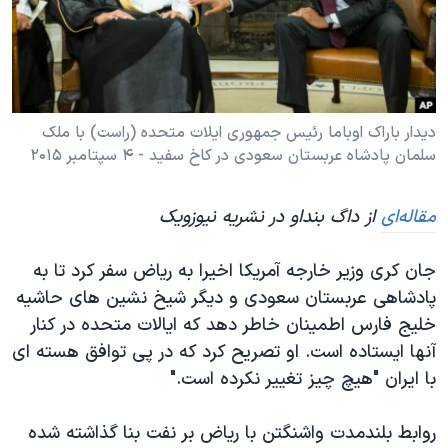
دنبال کنید
مستندها
فرهنگ و زندگی
حقوق شهروندی
انتخابات ریاست جمهوری آمریکا ۲۰۲۴
اقتصادی
حمله جمهوری اسلامی به اسرائیل
رمز مهسا
علم و فناوری
دیدار باراک اوباما رئیس جمهوری ایلات متحده (راست) با ملک
زبانهای مختلف
سلمان پادشاه عربستان سعودی در کاخ سفید - ۴ سپتامبر ۲۰۱۵
اسرائیل در جنگ
ورزش زنان در ایران
گالری عکس
اعتراضات زن، زندگی، آزادی
مقاله‌ای
از داگ بنداو در نشریه نیوزویک
آرشیو پخش زنده
مجموعه مستندهای دادخواهی
جان کری وزیر خارجه آمریکا اخیرا به ریاض سفر کرد تا به
تریبونال مردمی آبان ۹۸
پادشاهی عربستان سعودی و دیگر شیخ نشین های حاشیه
دادگاه حمید نوری
خلیج فارس اطمینان خاطر دهد که ایالات متحده در کنار
چهل سال گروگان‌گیری
آنها ایستاده است. او تصریح کرد که در پی توافق هسته ای
با ایران "هیچ چیز تغییر نکرده است."
قانون شفافیت دارائی کادر رهبری ایران
اعتراضات مردمی آبان ۹۸
روابط بلندمدت واشنگتن با ریاض بر نفت بنا گذاشته شده