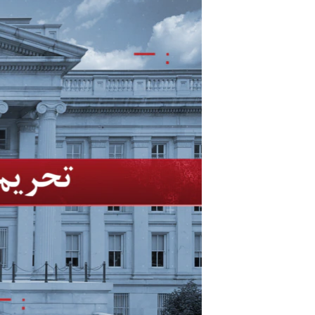
مستندها
فرهنگ و زندگی
حقوق شهروندی
انتخابات ریاست جمهوری آمریکا ۲۰۲۴
اقتصادی
حمله جمهوری اسلامی به اسرائیل
رمز مهسا
علم و فناوری
اسرائیل در جنگ
ورزش زنان در ایران
گالری عکس
اعتراضات زن، زندگی، آزادی
آرشیو پخش زنده
مجموعه مستندهای دادخواهی
تریبونال مردمی آبان ۹۸
دادگاه حمید نوری
چهل سال گروگان‌گیری
قانون شفافیت دارائی کادر رهبری ایران
اعتراضات مردمی آبان ۹۸
اسرائیل در جنگ