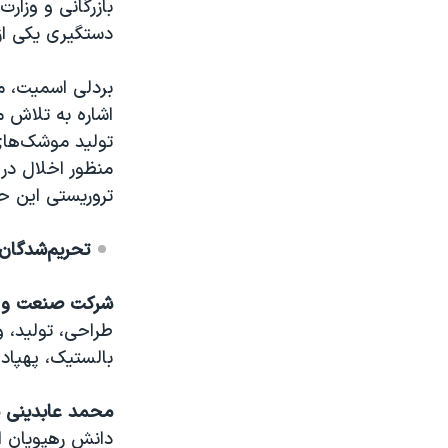
بازرگانی و وزار
دستگیری یکی از
بردلی اسمیت، مع
اشاره به تلاش 
تولید موشک‌های
منظور اخلال در 
تروریستی این حک
تحریم‌شدگان 
شرکت صنعت و د
طراحی، تولید، 
بالستیک، پهپاد
محمد عابدینی ن
دانش رهپویان ا