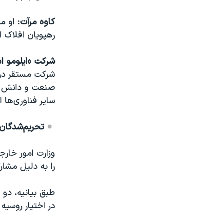
کاوه مرآت
: او 
رهپویان افلاک 
شرکت «ایلومو ا
شرکت مستقر در 
صنعت و دانش رهپ
سایر فناوری‌ها 
تحریم‌شدگان 
را به دلیل مشا
در اختیار روسیه