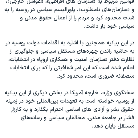
قوانین مربوط به «سازمان های افراطی»، «عوامل خارجی»،
اسرائیل در جنگ
و «سازمان‌های نامطلوب»، پلورالیسم سیاسی در روسیه را به
نرگس محمدی برنده جایزه نوبل صلح
شدت محدود کرد و مردم را از اعمال حقوق مدنی و
همایش محافظه‌کاران آمریکا «سی‌پک»
سیاسی خود باز داشت.
صفحه‌های ویژه
در این بیانیه همچنین با اشاره به اقدامات دولت روسیه در
سفر پرزیدنت ترامپ به چین
به حاشیه راندن چهره‌‌های مستقل سیاسی و جلوگیری از
نظارت دفتر «سازمان امنیت و همکاری اروپا» در انتخابات،
اعلام شده است که این امر شفافیتی را که برای انتخابات
منصفانه ضروری است، محدود کرد.
سخنگوی وزارت خارجه آمریکا در بخش دیگری از این بیانیه
از روسیه خواسته است به تعهدات بین‌المللی خود در زمینه
حقوق بشر و آزادی های اساسی احترام بگذارد و به کارزار
فشار بر جامعه مدنی، مخالفان سیاسی و رسانه‌های
مستقل پایان دهد.