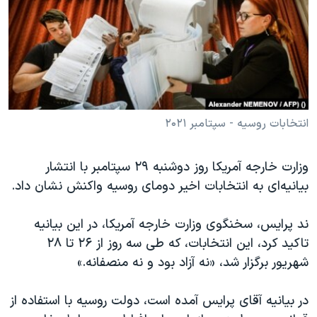
دنبال کنید
مستندها
فرهنگ و زندگی
حقوق شهروندی
انتخابات ریاست جمهوری آمریکا ۲۰۲۴
اقتصادی
حمله جمهوری اسلامی به اسرائیل
رمز مهسا
علم و فناوری
زبانهای مختلف
اسرائیل در جنگ
ورزش زنان در ایران
انتخابات روسیه - سپتامبر ۲۰۲۱
گالری عکس
اعتراضات زن، زندگی، آزادی
وزارت خارجه آمریکا روز دوشنبه ۲۹ سپتامبر با انتشار
آرشیو پخش زنده
مجموعه مستندهای دادخواهی
بیانیه‌ای به انتخابات اخیر دومای روسیه واکنش نشان داد.
تریبونال مردمی آبان ۹۸
دادگاه حمید نوری
ند پرایس، سخنگوی وزارت خارجه آمریکا، در این بیانیه
تاکید کرد، این انتخابات، که طی سه روز از ۲۶ تا ۲۸
چهل سال گروگان‌گیری
شهریور برگزار شد، «نه آزاد بود و نه منصفانه.»
قانون شفافیت دارائی کادر رهبری ایران
اعتراضات مردمی آبان ۹۸
در بیانیه آقای پرایس آمده است، دولت روسیه با استفاده از