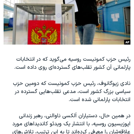
دنبال کنید
مستندها
فرهنگ و زندگی
حقوق شهروندی
انتخابات ریاست جمهوری آمریکا ۲۰۲۴
اقتصادی
حمله جمهوری اسلامی به اسرائیل
رمز مهسا
علم و فناوری
زبانهای مختلف
اسرائیل در جنگ
ورزش زنان در ایران
رئیس حزب کمونیست روسیه می‌گوید که در انتخابات
گالری عکس
اعتراضات زن، زندگی، آزادی
پارلمانی آن کشور تقلب‌های گسترده‌ای روی داده است.
آرشیو پخش زنده
مجموعه مستندهای دادخواهی
تریبونال مردمی آبان ۹۸
نادی زیوگانوف، رئیس حزب کمونیست که دومین حزب
سیاسی بزرگ کشور است، مدعی تقلب‌هایی گسترده در
دادگاه حمید نوری
انتخابات پارلمانی شده است.
چهل سال گروگان‌گیری
قانون شفافیت دارائی کادر رهبری ایران
در همین حال، دستیاران اَلکسی ناوالنی، رهبر زندانی
اپوزیسیون روسیه، با انتشار یک ویدئو کاندیداهای مورد
اعتراضات مردمی آبان ۹۸
علاقه‌شان را معرفی کرده‌اند تا به این ترتیب، تلاش‌های