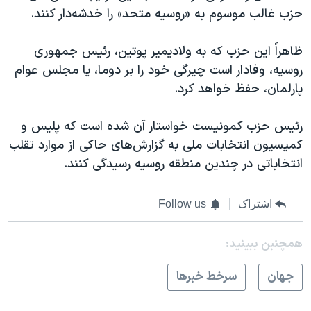
اسرائیل در جنگ
حزب غالب موسوم به «روسیه متحد» را خدشه‌دار کنند.
نرگس محمدی برنده جایزه نوبل صلح
ظاهراً این حزب که به ولادیمیر پوتین، رئیس جمهوری
همایش محافظه‌کاران آمریکا «سی‌پک»
روسیه، وفادار است چیرگی خود را بر دوما، یا مجلس عوام
صفحه‌های ویژه
پارلمان، حفظ خواهد کرد.
سفر پرزیدنت ترامپ به چین
رئیس حزب کمونیست خواستار آن شده است که پلیس و
کمیسیون انتخابات ملی به گزارش‌های حاکی از موارد تقلب
انتخاباتی در چندین منطقه روسیه رسیدگی کنند.
اشتراک
Follow us
همچنبن ببینید:
جهان
سرخط خبرها